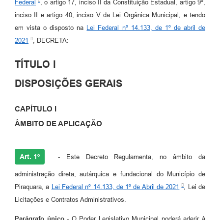
Federal
, o artigo 17, inciso II da Constituição Estadual, artigo 9º,
inciso II e artigo 40, inciso V da Lei Orgânica Municipal, e tendo
em vista o disposto na
Lei Federal nº 14.133, de 1º de abril de
2021
, DECRETA:
TÍTULO I
DISPOSIÇÕES GERAIS
CAPÍTULO I
ÂMBITO DE APLICAÇÃO
Art. 1º
- Este Decreto Regulamenta, no âmbito da
administração direta, autárquica e fundacional do Município de
Piraquara, a
Lei Federal nº 14.133, de 1º de Abril de 2021
, Lei de
Licitações e Contratos Administrativos.
Parágrafo único
- O Poder Legislativo Municipal poderá aderir à