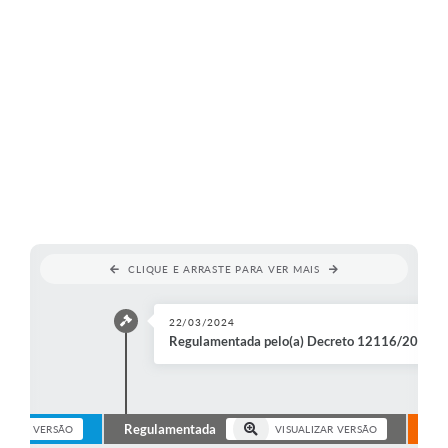
CLIQUE E ARRASTE PARA VER MAIS
22/03/2024
Regulamentada pelo(a) Decreto 12116/2024
Regulamentada
Rev
ALIZAR VERSÃO
VISUALIZAR VERSÃO