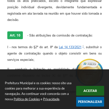
todos os atos praticados, exceto o integrante que expressar
posição individual divergente, devidamente fundamentada e
registrada em ata lavrada na reunião em que houver sido tomada a
decisão.
Art. 10
- São atribuições da comissão de contratação:
I - nos termos do §2º do art. 8º da
Lei 14.133/2021
, substituir o
agente de contratação quando o objeto consistir em bens ou
serviços especiais;
II - conduzir a licitação na modalidade diálogo competitivo,
conforme disposto no inciso XI do §1º do art. 32 da
Lei nº
14.133/2021
;
Prefeitura Municipal e os cookies: nosso site usa
cookies para melhorar a sua experiência de
ACEITAR
III - todas as atribuições que competem ao agente de contratação,
navegação. Ao continuar você concorda com a
expressas no art. 7º deste Decreto.
nossa
Política de Cookies
e
Privacidade
.
PERSONALIZAR