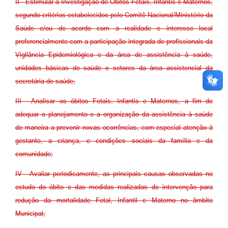
II - Estimular a Investigação de Óbitos Fetais, Infantis e Maternos,
segundo critérios estabelecidos pelo Comitê Nacional/Ministério da
Saúde e/ou de acordo com a realidade e interesse local
preferencialmente com a participação integrada de profissionais da
Vigilância Epidemiológica e da área de assistência à saúde,
unidades básicas de saúde e setores da área assistencial da
secretária de saúde;
III - Analisar os óbitos Fetais, Infantis e Maternos, a fim de
adequar o planejamento e a organização da assistência à saúde
de maneira a prevenir novas ocorrências, com especial atenção à
gestante, a criança, e condições sociais da família e da
comunidade;
IV - Avaliar periodicamente, as principais causas observadas no
estudo do óbito e das medidas realizadas de intervenção para
redução da mortalidade Fetal, Infantil e Materno no âmbito
Municipal;