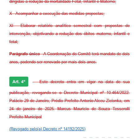
dirigidas a redução da mortalidade Fetal, Infantil e Materno;
X - Acompanhar a execução das medidas propostas;
XI - Elaborar relatório analítico semestral com propostas de
intervenção, objetivando a redução dos óbitos materno, infantil e
fetal;
Parágrafo único
- A Coordenação do Comitê terá mandato de dois
anos, podendo ser renovado por mais dois anos.
Art. 4º
- Este decreto entra em vigor na data de sua
publicação, revogando-se o Decreto Municipal nº 10.464/2022.
Palácio 29 de Janeiro, Prédio Prefeito Antonio Alceu Zielonka, em
24 de janeiro de 2025. Marcus Mauricio de Souza Tesserolli
Prefeito Municipal
(Revogado pelo(a) Decreto nº 14192/2025)