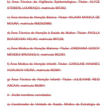
b) Área Técnica da Vigilância Epidemiológica: Titular: ALYCE
STEBERL LOURENÇO, matrícula 997292;
c) Área técnica de Atenção Básica: Titular: NAJARA MONICA DE
MOURA, matrícula 9582920980;
d) Área Técnica de Atenção à Saúde da Mulher: Titular: PAOLLA
BOAGEVSKI VELHO, matrícula 997228;
e) Área Médica de Atenção Materna: Titular: JORDANNA GODOY
MENDES BRUGNOLO, matrícula 992283.
f) Área Médica de Atenção Infantil: Titular: CAROLINE HANINEC
IACKUSCH VIEIRA, matrícula 992991.
g) Área Técnica de Atenção Infantil: Titular: JULIEANNE REID
ARCAIN, matrícula 992801.
II - Serão membros convidados:
a) Coordenador da Unidade de Saúde, Médico da Estratégia da