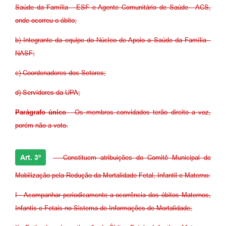
Saúde da Família - ESF e Agente Comunitário de Saúde - ACS,
onde ocorreu o óbito;
b) Integrante da equipe do Núcleo de Apoio a Saúde da Família -
NASF;
c) Coordenadores dos Setores;
d) Servidores da UPA;
Parágrafo único
- Os membros convidados terão direito a voz,
porém não a voto.
Art. 3º
- Constituem atribuições do Comitê Municipal de
Mobilização pela Redução da Mortalidade Fetal, Infantil e Materno:
I - Acompanhar periodicamente a ocorrência dos óbitos Maternos,
Infantis e Fetais no Sistema de Informações de Mortalidade;