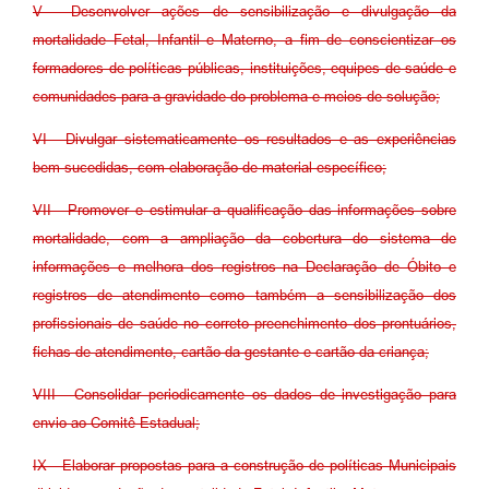
V - Desenvolver ações de sensibilização e divulgação da
mortalidade Fetal, Infantil e Materno, a fim de conscientizar os
formadores de políticas públicas, instituições, equipes de saúde e
comunidades para a gravidade do problema e meios de solução;
VI - Divulgar sistematicamente os resultados e as experiências
bem-sucedidas, com elaboração de material específico;
VII - Promover e estimular a qualificação das informações sobre
mortalidade, com a ampliação da cobertura do sistema de
informações e melhora dos registros na Declaração de Óbito e
registros de atendimento como também a sensibilização dos
profissionais de saúde no correto preenchimento dos prontuários,
fichas de atendimento, cartão da gestante e cartão da criança;
VIII - Consolidar periodicamente os dados de investigação para
envio ao Comitê Estadual;
IX - Elaborar propostas para a construção de políticas Municipais