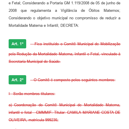
e Fetal; Considerando a Portaria GM 1.119/2008 de 05 de junho de
2008 que regulamenta a Vigilância de Óbitos Maternos;
Considerando o objetivo municipal no compromisso de reduzir a
Mortalidade Materna e Infantil, DECRETA:
Art. 1º
- Fica instituído o Comitê Municipal de Mobilização
pela Redução da Mortalidade Materna, Infantil e Fetal, vinculado à
Secretaria Municipal de Saúde.
Art. 2º
- O Comitê é composto pelos seguintes membros:
I - Serão membros titulares:
a) Coordenação do Comitê Municipal de Mortalidade Materna,
infantil e fetal - CMMMIF: Titular: CAMILA MARIANE COSTA DE
OLIVEIRA, matrícula 999235;