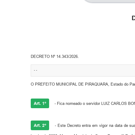
D
DECRETO Nº 14.343/2026.
--
O PREFEITO MUNICIPAL DE PIRAQUARA, Estado do Paraná, 
Art. 1º
- Fica nomeado o servidor LUIZ CARLOS BONFI
Art. 2º
- Este Decreto entra em vigor na data de sua