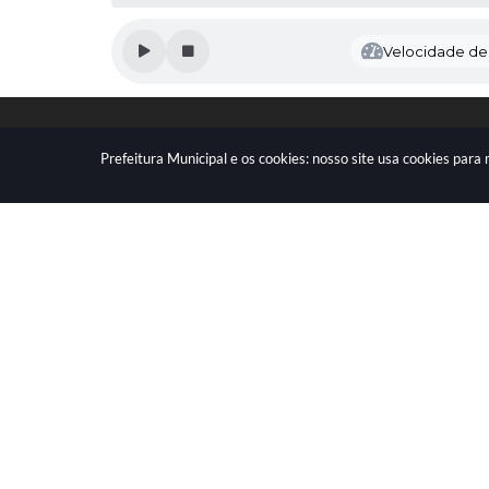
Velocidade de l
Prefeitura Municipal e os cookies: nosso site usa cookies par
LOCALIZAÇÃO
CONTATO
Av. Getúlio Vargas, 1990, Centro
(41) 3590-3500
CEP: 83301-010
prefeitura@piraqua
Versão 
© Copy