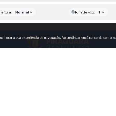
eitura:
Tom de voz:
a melhorar a sua experiência de navegação. Ao continuar você concorda com a 
ATENDIMENTO
CNPJ
Segunda à Sexta: De 08h às 12h
76.105.675/0001-
ra.pr.gov.br
e 13h às 17h
do Sistema:
3.5.3 - 19/06/2026
Portal atualizado em:
07/08/2026 15:34
Dad
right Instar - 2006-2026. Todos os direitos reservados -
Instar Tecn