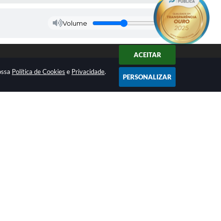
Volume
ACEITAR
nossa
Política de Cookies
e
Privacidade
.
PERSONALIZAR
NEWSLETTER
67
Inscreva-se e receba
informativos
os Abertos
ologia