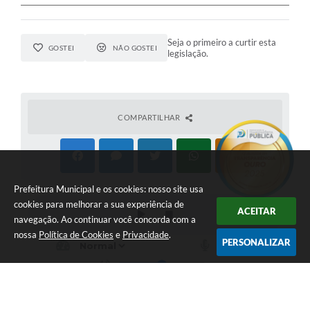
Seja o primeiro a curtir esta
GOSTEI
NÃO GOSTEI
legislação.
COMPARTILHAR
Prefeitura Municipal e os cookies: nosso site usa
cookies para melhorar a sua experiência de
ACEITAR
navegação. Ao continuar você concorda com a
nossa
Política de Cookies
e
Privacidade
.
PERSONALIZAR