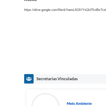
https://drive.google.com/file/d/1twmL5GS1YsQU7fc4BxT
Secretarias Vinculadas
Meio Ambiente