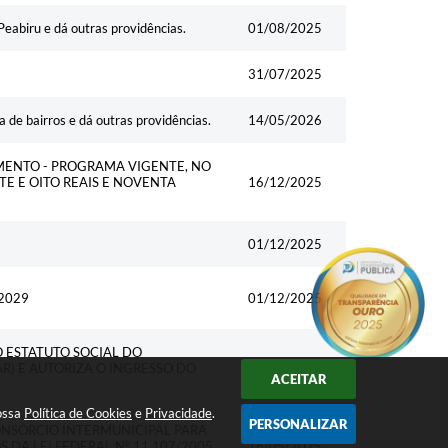
Peabiru e dá outras providências.
01/08/2025
31/07/2025
 de bairros e dá outras providências.
14/05/2026
MENTO - PROGRAMA VIGENTE, NO
TE E OITO REAIS E NOVENTA
16/12/2025
01/12/2025
2029
01/12/2025
 ESTATUTO SOCIAL DO
R) E AUTORIZA O INGRESSO DO
31/10/2025
ACEITAR
nossa
Política de Cookies
e
Privacidade
.
PERSONALIZAR
ONSÓRCIO INTERMUNICIPAL PARA
 DA LEI FEDERAL Nº 11 107/2005
16/05/2025