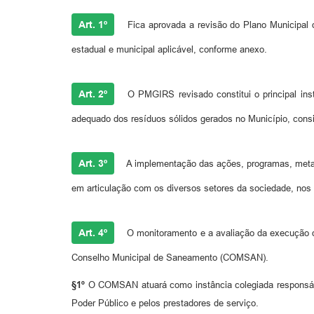
Art. 1º
Fica aprovada a revisão do Plano Municipal 
estadual e municipal aplicável, conforme anexo.
Art. 2º
O PMGIRS revisado constitui o principal inst
adequado dos resíduos sólidos gerados no Município, cons
Art. 3º
A implementação das ações, programas, metas
em articulação com os diversos setores da sociedade, nos 
Art. 4º
O monitoramento e a avaliação da execução d
Conselho Municipal de Saneamento (COMSAN).
§1º
O COMSAN atuará como instância colegiada responsáve
Poder Público e pelos prestadores de serviço.