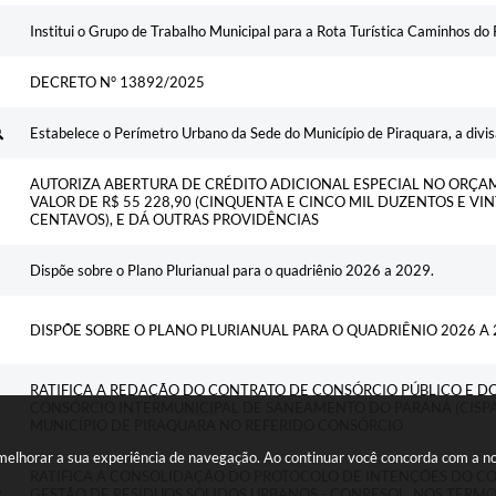
Institui o Grupo de Trabalho Municipal para a Rota Turística Caminhos do 
DECRETO N° 13892/2025
Estabelece o Perímetro Urbano da Sede do Município de Piraquara, a divisa
AUTORIZA ABERTURA DE CRÉDITO ADICIONAL ESPECIAL NO ORÇA
VALOR DE R$ 55 228,90 (CINQUENTA E CINCO MIL DUZENTOS E VIN
CENTAVOS), E DÁ OUTRAS PROVIDÊNCIAS
Dispõe sobre o Plano Plurianual para o quadriênio 2026 a 2029.
DISPÕE SOBRE O PLANO PLURIANUAL PARA O QUADRIÊNIO 2026 A 
RATIFICA A REDAÇÃO DO CONTRATO DE CONSÓRCIO PÚBLICO E DO
CONSÓRCIO INTERMUNICIPAL DE SANEAMENTO DO PARANÁ (CISPA
MUNICÍPIO DE PIRAQUARA NO REFERIDO CONSÓRCIO
a melhorar a sua experiência de navegação. Ao continuar você concorda com a 
RATIFICA A CONSOLIDAÇÃO DO PROTOCOLO DE INTENÇÕES DO C
GESTÃO DE RESÍDUOS SÓLIDOS URBANOS - CONRESOL, NOS TERMOS