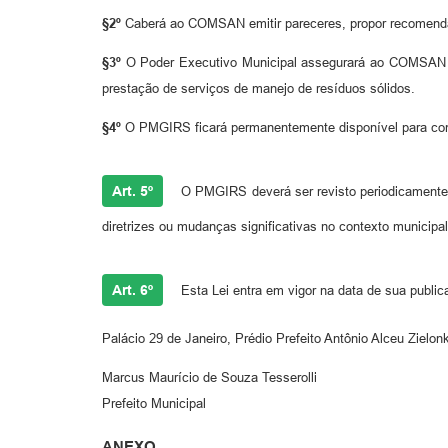
§2º
Caberá ao COMSAN emitir pareceres, propor recomendaçõ
§3º
O Poder Executivo Municipal assegurará ao COMSAN o a
prestação de serviços de manejo de resíduos sólidos.
§4º
O PMGIRS ficará permanentemente disponível para consul
Art. 5º
O PMGIRS deverá ser revisto periodicamente,
diretrizes ou mudanças significativas no contexto municipal
Art. 6º
Esta Lei entra em vigor na data de sua public
Palácio 29 de Janeiro, Prédio Prefeito Antônio Alceu Zielo
Marcus Maurício de Souza Tesserolli
Prefeito Municipal
ANEXO