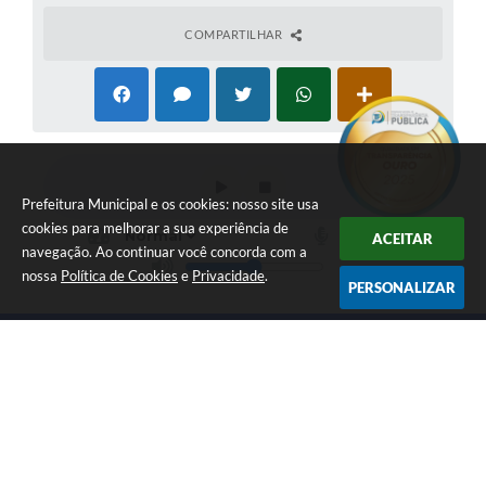
COMPARTILHAR
Prefeitura Municipal e os cookies: nosso site usa
cookies para melhorar a sua experiência de
ACEITAR
navegação. Ao continuar você concorda com a
nossa
Política de Cookies
e
Privacidade
.
PERSONALIZAR
LOCALIZAÇÃO
CONTATO
Av. Getúlio Vargas, 1990,
(41) 3590-3500