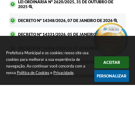
LEI ORDINÁRIA Nº 2620/2025, 31 DE OUTUBRO DE
2025
DECRETO Nº 14348/2026, 07 DE JANEIRO DE 2026
DECRETO Nº 14331/2026, 05 DE JANEIRO DE 2026
DECRETO Nº 14306/2025, 16 DE DEZEMBRO DE 2025
Prefeitura Municipal e os cookies: nosso site usa
cookies para melhorar a sua experiência de
DECRETO Nº 14305/2025, 16 DE DEZEMBRO DE 2025
ACEITAR
navegação. Ao continuar você concorda com a
nossa
Política de Cookies
e
Privacidade
.
DECRETO Nº 14304/2025, 16 DE DEZEMBRO DE 2025
PERSONALIZAR
Seja o primeiro a curtir esta
GOSTEI
NÃO GOSTEI
legislação.
COMPARTILHAR