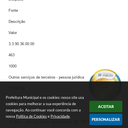
Fonte
Descrição
Valor
3.3.90.36.00.00
463
1000
Outros serviços de terceiros - pessoa jurídica
20.000,00
Prefeitura Municipal e os cookies: nosso site usa
Total
cookies para melhorar a sua experiência de
ACEITAR
navegação. Ao continuar você concorda com a
20.000,00
nossa
Política de Cookies
e
Privacidade
.
PERSONALIZAR
15.000 - SECRETARIA MUNICIPAL DE INFRAESTRUTURA E