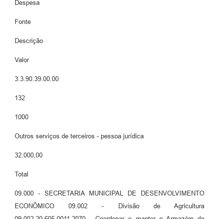
Despesa
Fonte
Descrição
Valor
3.3.90.39.00.00
132
1000
Outros serviços de terceiros - pessoa jurídica
32.000,00
Total
09.000 - SECRETARIA MUNICIPAL DE DESENVOLVIMENTO
ECONÔMICO 09.002 - Divisão de Agricultura
09.002.20.605.0011.2070 - Coordenar e manter o Armazém da