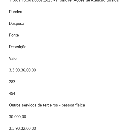
11.001.10.301.0007.2023 - Promover Ações de Atenção Básica
Rubrica
Despesa
Fonte
Descrição
Valor
3.3.90.36.00.00
283
494
Outros serviços de terceiros - pessoa física
30.000,00
3.3.90.32.00.00