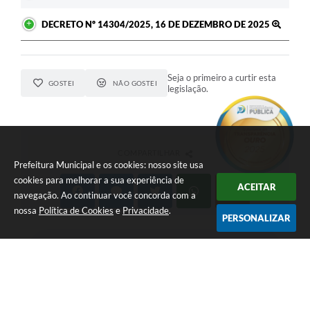
DECRETO Nº 14304/2025, 16 DE DEZEMBRO DE 2025
Seja o primeiro a curtir esta
GOSTEI
NÃO GOSTEI
legislação.
COMPARTILHAR
Prefeitura Municipal e os cookies: nosso site usa
cookies para melhorar a sua experiência de
ACEITAR
navegação. Ao continuar você concorda com a
nossa
Política de Cookies
e
Privacidade
.
PERSONALIZAR