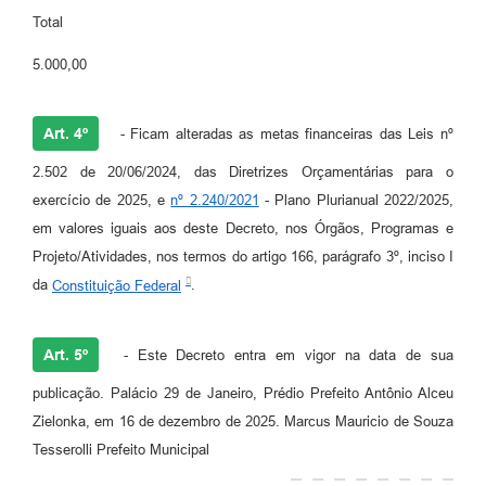
Total
5.000,00
Art. 4º
- Ficam alteradas as metas financeiras das Leis nº
2.502 de 20/06/2024, das Diretrizes Orçamentárias para o
exercício de 2025, e
nº 2.240/2021
- Plano Plurianual 2022/2025,
em valores iguais aos deste Decreto, nos Órgãos, Programas e
Projeto/Atividades, nos termos do artigo 166, parágrafo 3º, inciso I
da
Constituição Federal
.
Art. 5º
- Este Decreto entra em vigor na data de sua
publicação. Palácio 29 de Janeiro, Prédio Prefeito Antônio Alceu
Zielonka, em 16 de dezembro de 2025. Marcus Mauricio de Souza
Tesserolli Prefeito Municipal