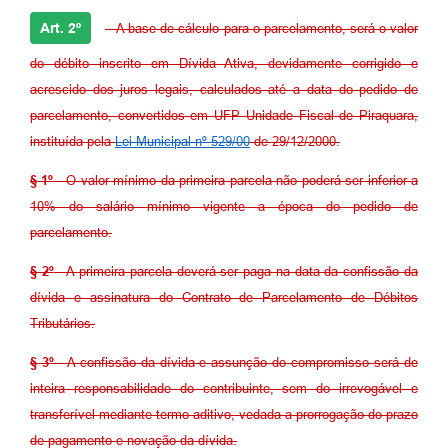
Art. 2º
- A base de cálculo para o parcelamento, será o valor
do débito inscrito em Dívida Ativa, devidamente corrigido e
acrescido dos juros legais, calculados até a data do pedido de
parcelamento, convertidos em UFP Unidade Fiscal de Piraquara,
instituída pela
Lei Municipal nº 529/00
de 29/12/2000.
§ 1º
- O valor mínimo da primeira parcela não poderá ser inferior a
10% do salário mínimo vigente a época do pedido de
parcelamento.
§ 2º
- A primeira parcela deverá ser paga na data da confissão da
dívida e assinatura do Contrato de Parcelamento de Débitos
Tributários.
§ 3º
- A confissão da dívida e assunção do compromisso será de
inteira responsabilidade do contribuinte, sem do irrevogável e
transferível mediante termo aditivo, vedada a prorrogação do prazo
de pagamento e novação da dívida.