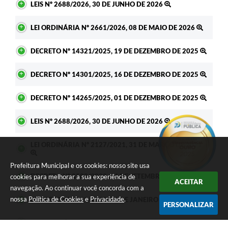
LEIS Nº 2688/2026, 30 DE JUNHO DE 2026
LEI ORDINÁRIA Nº 2661/2026, 08 DE MAIO DE 2026
DECRETO Nº 14321/2025, 19 DE DEZEMBRO DE 2025
DECRETO Nº 14301/2025, 16 DE DEZEMBRO DE 2025
DECRETO Nº 14265/2025, 01 DE DEZEMBRO DE 2025
LEIS Nº 2688/2026, 30 DE JUNHO DE 2026
LEI ORDINÁRIA Nº 2127/2021, 31 DE MARÇO DE 2021
Prefeitura Municipal e os cookies: nosso site usa
DECRETO Nº 8582/2020, 14 DE SETEMBRO DE 2020
cookies para melhorar a sua experiência de
ACEITAR
navegação. Ao continuar você concorda com a
nossa
Política de Cookies
e
Privacidade
.
DECRETO Nº 4649/2015, 01 DE JANEIRO DE 2015
PERSONALIZAR
LEI ORDINÁRIA Nº 1372/2014, 24 DE JUNHO DE 2014