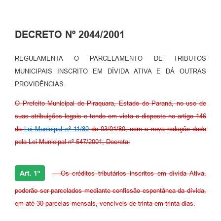
DECRETO Nº 2044/2001
REGULAMENTA O PARCELAMENTO DE TRIBUTOS
MUNICIPAIS INSCRITO EM DÍVIDA ATIVA E DÁ OUTRAS
PROVIDÊNCIAS.
O Prefeito Municipal de Piraquara, Estado do Paraná, no uso de
suas atribuições legais e tendo em vista o disposto no artigo 146
da
Lei Municipal nº 11/80
de 03/01/80, com a nova redação dada
pela Lei Municipal nº 547/2001; Decreta:
Art. 1º
- Os créditos tributários inscritos em dívida Ativa,
poderão ser parcelados mediante confissão espontânea da dívida,
em até 30 parcelas mensais, vencíveis de trinta em trinta dias.