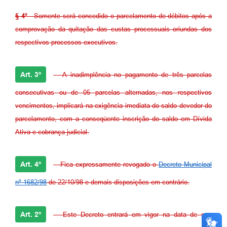
§ 4º
- Somente será concedido o parcelamento de débitos após a
comprovação da quitação das custas processuais oriundas dos
respectivos processos executivos.
Art. 3º
- A inadimplência no pagamento de três parcelas
consecutivas ou de 05 parcelas alternadas, nos respectivos
vencimentos, implicará na exigência imediata do saldo devedor do
parcelamento, com a conseqüente inscrição do saldo em Dívida
Ativa e cobrança judicial.
Art. 4º
- Fica expressamente revogado o
Decreto Municipal
nº 1682/98
de 22/10/98 e demais disposições em contrário.
Art. 2º
- Este Decreto entrará em vigor na data de sua