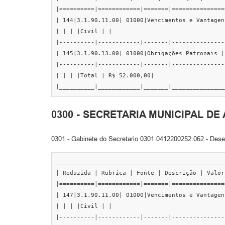
|==========|============|=======|===============
| 144|3.1.90.11.00| 01000|Vencimentos e Vantagen
| | | |Civil | |

|----------|------------|-------|---------------
| 145|3.1.90.13.00| 01000|Obrigações Patronais |
|----------|------------|-------|---------------
| | | |Total | R$ 52.000,00|

|__________|____________|_______|_______________
0300 - SECRETARIA MUNICIPAL D
0301 - Gabinete do Secretario 0301.0412200252.062 - Dese
________________________________________________
| Reduzida | Rubrica | Fonte | Descrição | Valor 
|==========|============|=======|===============
| 147|3.1.90.11.00| 01000|Vencimentos e Vantagen
| | | |Civil | |

|----------|------------|-------|---------------