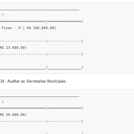
______________________________________

|

======================|================|

 Fixas - P.| R$ 200.000,00|

----------------------|----------------|

R$ 23.000.00|

----------------------|----------------|

______________________|________________|
4 - Auditar as Secretarias Municipais
______________________________________

|

======================|================|

R$ 20.000,00|

----------------------|----------------|
