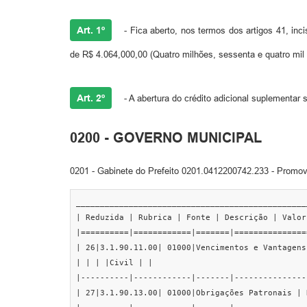
Art. 1º
- Fica aberto, nos termos dos artigos 41, incis
de R$ 4.064,000,00 (Quatro milhões, sessenta e quatro mil 
Art. 2º
- A abertura do crédito adicional suplementa
0200 - GOVERNO MUNICIPAL
0201 - Gabinete do Prefeito 0201.0412200742.233 - Promov
________________________________________________
| Reduzida | Rubrica | Fonte | Descrição | Valor 
|==========|============|=======|===============
| 26|3.1.90.11.00| 01000|Vencimentos e Vantagens
| | | |Civil | |

|----------|------------|-------|---------------
| 27|3.1.90.13.00| 01000|Obrigações Patronais | 