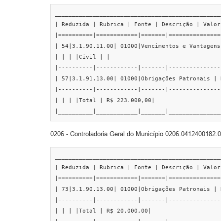
________________________________________________
| Reduzida | Rubrica | Fonte | Descrição | Valor 
|==========|============|=======|===============
| 54|3.1.90.11.00| 01000|Vencimentos e Vantagens
| | | |Civil | |

|----------|------------|-------|---------------
| 57|3.1.91.13.00| 01000|Obrigações Patronais | 
|----------|------------|-------|---------------
| | | |Total | R$ 223.000,00|

|__________|____________|_______|_______________
0206 - Controladoria Geral do Município 0206.0412400182.03
________________________________________________
| Reduzida | Rubrica | Fonte | Descrição | Valor 
|==========|============|=======|===============
| 73|3.1.90.13.00| 01000|Obrigações Patronais | 
|----------|------------|-------|---------------
| | | |Total | R$ 20.000,00|
