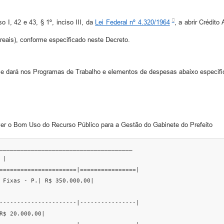
o I, 42 e 43, § 1º, inciso III, da
Lei Federal nº 4.320/1964
, a abrir Crédit
reais), conforme especificado neste Decreto.
r se dará nos Programas de Trabalho e elementos de despesas abaixo especifi
er o Bom Uso do Recurso Público para a Gestão do Gabinete do Prefeito
______________________________________

|

======================|================|

 Fixas - P.| R$ 350.000,00|

----------------------|----------------|

R$ 20.000,00|
