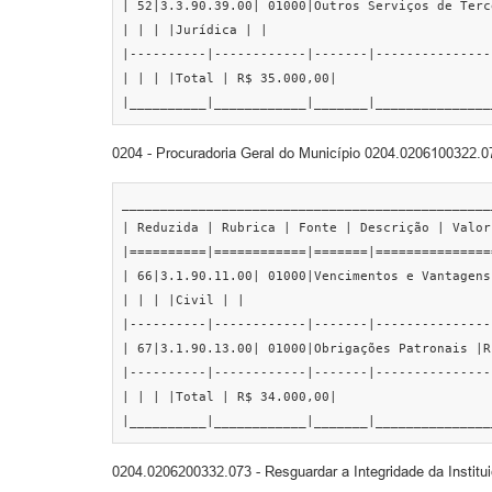
| 52|3.3.90.39.00| 01000|Outros Serviços de Terc
| | | |Jurídica | |

|----------|------------|-------|---------------
| | | |Total | R$ 35.000,00|

|__________|____________|_______|_______________
0204 - Procuradoria Geral do Município 0204.0206100322.0
________________________________________________
| Reduzida | Rubrica | Fonte | Descrição | Valor 
|==========|============|=======|===============
| 66|3.1.90.11.00| 01000|Vencimentos e Vantagens
| | | |Civil | |

|----------|------------|-------|---------------
| 67|3.1.90.13.00| 01000|Obrigações Patronais |R
|----------|------------|-------|---------------
| | | |Total | R$ 34.000,00|

|__________|____________|_______|_______________
0204.0206200332.073 - Resguardar a Integridade da Institu