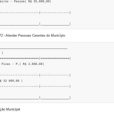
eiros - Pessoa| R$ 35.000,00|

----------------------|----------------|

______________________|________________|
72 - Atender Pessoas Carentes do Município
______________________________________

|

======================|================|

 Fixas - P.| R$ 2.000,00|

----------------------|----------------|

$ 32 000,00 |

----------------------|----------------|

______________________|________________|
ição Municipal