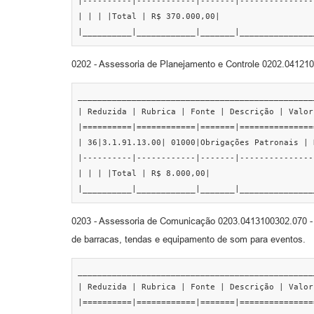
|----------|------------|-------|---------------
| | | |Total | R$ 370.000,00|

|__________|____________|_______|_______________
0202 - Assessoria de Planejamento e Controle 0202.041210
________________________________________________
| Reduzida | Rubrica | Fonte | Descrição | Valor 
|==========|============|=======|===============
| 36|3.1.91.13.00| 01000|Obrigações Patronais | 
|----------|------------|-------|---------------
| | | |Total | R$ 8.000,00|

|__________|____________|_______|_______________
0203 - Assessoria de Comunicação 0203.0413100302.070 - Ela
de barracas, tendas e equipamento de som para eventos.
________________________________________________
| Reduzida | Rubrica | Fonte | Descrição | Valor 
|==========|============|=======|===============