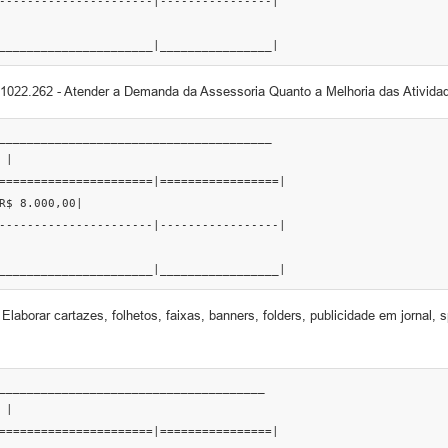
----------------------|----------------|

______________________|________________|
1022.262 - Atender a Demanda da Assessoria Quanto a Melhoria das Ativida
_______________________________________

|

======================|=================|

R$ 8.000,00|

----------------------|-----------------|

______________________|_________________|
borar cartazes, folhetos, faixas, banners, folders, publicidade em jornal, s
______________________________________

|

======================|================|
