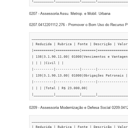
|__________|____________|_______|_______________
0207 - Assessoria Assu. Metrop. e Mobil. Urbana
0207.0412201112.276 - Promover o Bom Uso do Recurso Púb
________________________________________________
| Reduzida | Rubrica | Fonte | Descrição | Valor 
|==========|============|=======|===============
| 138|3.1.90.11.00| 01000|Vencimentos e Vantagen
| | | |Civil | |

|----------|------------|-------|---------------
| 139|3.1.90.13.00| 01000|Obrigações Patronais |
|----------|------------|-------|---------------
| | | |Total | R$ 23.000,00|

|__________|____________|_______|_______________
0209 - Assessoria Modernização e Defesa Social 0209.041
________________________________________________
| Reduzida | Rubrica | Fonte | Descrição | Valor 