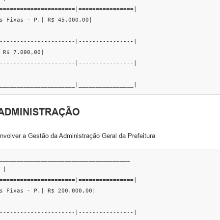
======================|================|

s Fixas - P.| R$ 45.000,00|

----------------------|----------------|

 R$ 7.000,00|

----------------------|----------------|

______________________|________________|
E ADMINISTRAÇÃO
nvolver a Gestão da Administração Geral da Prefeitura
______________________________________

|

======================|================|

s Fixas - P.| R$ 200.000,00|

----------------------|----------------|
