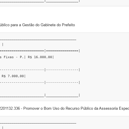
______________________|________________|
lico para a Gestão do Gabinete do Prefeito
______________________________________

|

======================|================|

s Fixas - P.| R$ 16.000,00|

----------------------|----------------|

 R$ 7.000,00|

----------------------|----------------|

______________________|________________|
2201132.336 - Promover o Bom Uso do Recurso Público da Assessoria Especi
______________________________________

|
