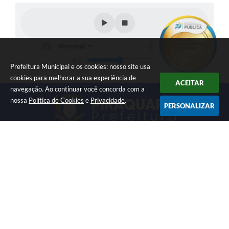
Prefeitura Municipal e os cookies: nosso site usa
cookies para melhorar a sua experiência de
ACEITAR
navegação. Ao continuar você concorda com a
nossa
Política de Cookies
e
Privacidade
.
PERSONALIZAR
LOCALIZAÇÃO
CONTATO
Av. Getúlio Vargas, 1990,
(41) 3590-3500
Centro
prefeitura@piraquara.pr.gov
CEP: 83301-010
.br
ATENDIMENTO
CNPJ
Segunda à Sexta: De 08h às
76.105.675/0001-67
12h e 13h às 17h