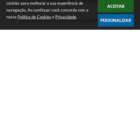
DECRETO Nº 14247/2025, 19 DE NOVEMBRO DE 2025
cookies para melhorar a sua experiência de
ACEITAR
navegação. Ao continuar você concorda com a
nossa
Política de Cookies
e
Privacidade
.
PERSONALIZAR
DECRETO Nº 14085/2025, 22 DE SETEMBRO DE 2025
DECRETO Nº 14021/2025, 08 DE SETEMBRO DE 2025
LEI ORDINÁRIA Nº 2627/2025, 01 DE DEZEMBRO DE
2025
LEI ORDINÁRIA Nº 2618/2025, 31 DE OUTUBRO DE
2025
LEIS Nº 2605/2025, 08 DE SETEMBRO DE 2025
LEI ORDINÁRIA Nº 2574/2025, 16 DE MAIO DE 2025
LEI ORDINÁRIA Nº 2567/2025, 30 DE ABRIL DE 2025
LEI ORDINÁRIA Nº 2692/2026, 14 DE JULHO DE 2026