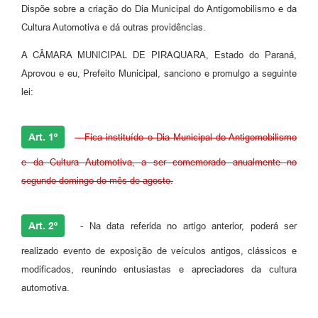
Dispõe sobre a criação do Dia Municipal do Antigomobilismo e da
Cultura Automotiva e dá outras providências.
A CÂMARA MUNICIPAL DE PIRAQUARA, Estado do Paraná,
Aprovou e eu, Prefeito Municipal, sanciono e promulgo a seguinte
lei:
Art. 1º
- Fica instituído o Dia Municipal do Antigomobilismo
e da Cultura Automotiva, a ser comemorado anualmente no
segundo domingo do mês de agosto.
Art. 2º
- Na data referida no artigo anterior, poderá ser
realizado evento de exposição de veículos antigos, clássicos e
modificados, reunindo entusiastas e apreciadores da cultura
automotiva.