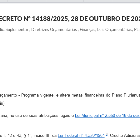
ECRETO Nº 14188/2025, 28 DE OUTUBRO DE 20
ic. Suplementar , Diretrizes Orçamentárias , Finanças, Leis Orçamentárias, Plan
rçamento - Programa vigente, e altera metas financeiras do Plano Plurianua
is).
, no uso de suas atribuições legais e
Lei Municipal nº 2.550 de 18 de de
 I, 42 e 43, § 1º, inciso III, da
Lei Federal nº 4.320/1964
, Crédito Adicion