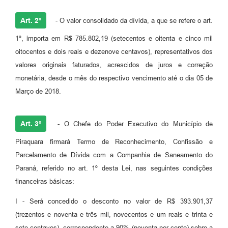
Art. 2º
- O valor consolidado da dívida, a que se refere o art.
1º, importa em R$ 785.802,19 (setecentos e oitenta e cinco mil
oitocentos e dois reais e dezenove centavos), representativos dos
valores originais faturados, acrescidos de juros e correção
monetária, desde o mês do respectivo vencimento até o dia 05 de
Março de 2018.
Art. 3º
- O Chefe do Poder Executivo do Município de
Piraquara firmará Termo de Reconhecimento, Confissão e
Parcelamento de Dívida com a Companhia de Saneamento do
Paraná, referido no art. 1º desta Lei, nas seguintes condições
financeiras básicas:
I - Será concedido o desconto no valor de R$ 393.901,37
(trezentos e noventa e três mil, novecentos e um reais e trinta e
sete centavos), correspondente a 90% (noventa por cento) sobre a