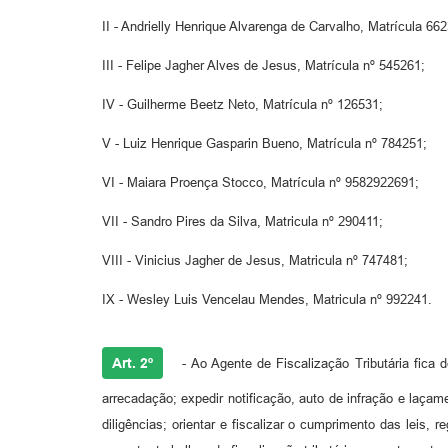
II - Andrielly Henrique Alvarenga de Carvalho, Matrícula 66
III - Felipe Jagher Alves de Jesus, Matrícula nº 545261;
IV - Guilherme Beetz Neto, Matrícula nº 126531;
V - Luiz Henrique Gasparin Bueno, Matrícula nº 784251;
VI - Maiara Proença Stocco, Matrícula nº 9582922691;
VII - Sandro Pires da Silva, Matricula nº 290411;
VIII - Vinicius Jagher de Jesus, Matricula nº 747481;
IX - Wesley Luis Vencelau Mendes, Matricula nº 992241.
Art. 2º
- Ao Agente de Fiscalização Tributária fica de
arrecadação; expedir notificação, auto de infração e laçame
diligências; orientar e fiscalizar o cumprimento das leis, 