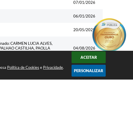
07/01/2026
06/01/2026
20/05/2029
 nominado: CARMEN LUCIA ALVES,
 PALHAO CASTILHA, PAOLLA
04/08/2026
ACEITAR
28/07/2026
nossa
Política de Cookies
e
Privacidade
.
PERSONALIZAR
28/07/2026
28/07/2026
 cobrança do Imposto Predial e
30/06/2026
0.
obre o Imposto Sobre Serviços de
08/05/2026