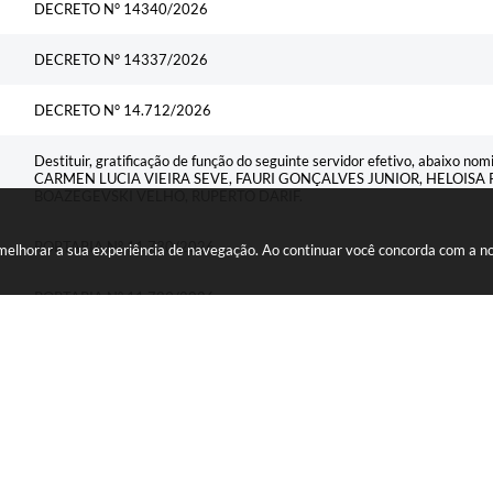
DECRETO N° 14340/2026
DECRETO N° 14337/2026
DECRETO N° 14.712/2026
Destituir, gratificação de função do seguinte servidor efetivo, abaixo
CARMEN LUCIA VIEIRA SEVE, FAURI GONÇALVES JUNIOR, HELOISA
BOAZEGEVSKI VELHO, RUPERTO DARIF.
PORTARIA N° 11.730/2026.
a melhorar a sua experiência de navegação. Ao continuar você concorda com a 
PORTARIA N° 11.729/2026.
PORTARIA N° 11.728/2026.
Aprova a Planta de Valores Genéricos – PVG para efeito de lançamento e
Territorial Urbano – IPTU para os exercícios de 2027, 2028, 2029 e 203
Altera a Lei Municipal nº 930, de 19 de dezembro de 2007, que dispõe s
Qualquer Natureza - ISSQN, e dá outras providências.