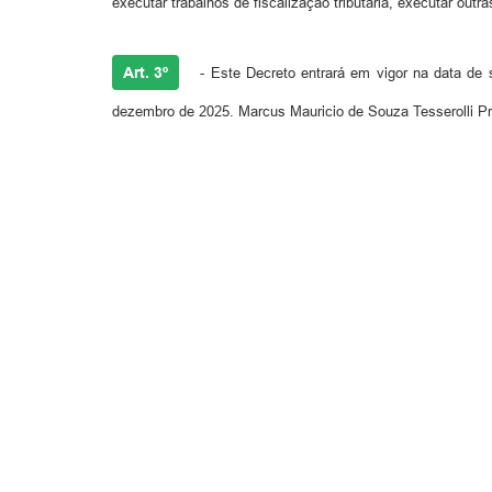
executar trabalhos de fiscalização tributária, executar outra
Art. 3º
- Este Decreto entrará em vigor na data de s
dezembro de 2025. Marcus Mauricio de Souza Tesserolli Pre