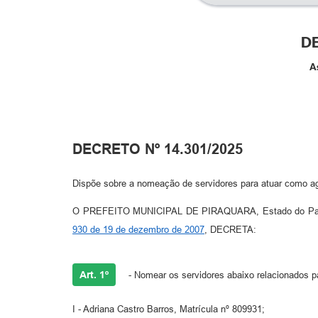
DE
A
DECRETO Nº 14.301/2025
Dispõe sobre a nomeação de servidores para atuar como agen
O PREFEITO MUNICIPAL DE PIRAQUARA, Estado do Paraná, n
930 de 19 de dezembro de 2007
, DECRETA:
Art. 1º
- Nomear os servidores abaixo relacionados pa
I - Adriana Castro Barros, Matrícula nº 809931;