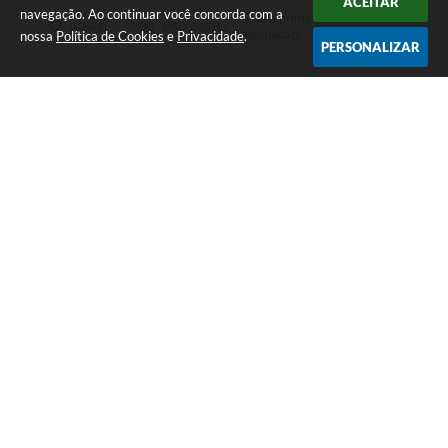
ACEITAR
navegação. Ao continuar você concorda com a
Seja o primeiro a curtir esta
GOSTEI
NÃO GOSTEI
legislação.
nossa
Política de Cookies
e
Privacidade
.
PERSONALIZAR
COMPARTILHAR