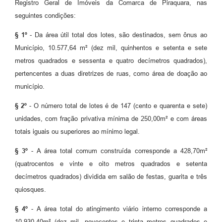
Registro Geral de Imóveis da Comarca de Piraquara, nas
seguintes condições:
§ 1º
- Da área útil total dos lotes, são destinados, sem ônus ao
Município, 10.577,64 m² (dez mil, quinhentos e setenta e sete
metros quadrados e sessenta e quatro decímetros quadrados),
pertencentes a duas diretrizes de ruas, como área de doação ao
município.
§ 2º
- O número total de lotes é de 147 (cento e quarenta e sete)
unidades, com fração privativa mínima de 250,00m² e com áreas
totais iguais ou superiores ao mínimo legal.
§ 3º
- A área total comum construída corresponde a 428,70m²
(quatrocentos e vinte e oito metros quadrados e setenta
decímetros quadrados) dividida em salão de festas, guarita e três
quiosques.
§ 4º
- A área total do atingimento viário interno corresponde a
10.930,40m² (dez mil, novecentos e trinta metros quadrados e