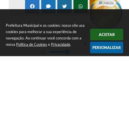
Prefeitura Municipal e os cookies: nosso site usa
cookies para melhorar a sua experiência de
ACEITAR
navegação. Ao continuar você concorda com a
nossa
Política de Cookies
e
Privacidade
.
PERSONALIZAR
LOCALIZAÇÃO
CONTATO
Av. Getúlio Vargas, 1990,
(41) 3590-3500
Centro
prefeitura@piraquara.pr.gov
CEP: 83301-010
.br