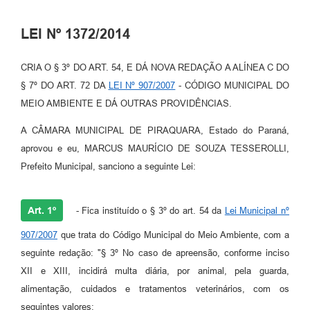
LEI Nº 1372/2014
CRIA O § 3º DO ART. 54, E DÁ NOVA REDAÇÃO A ALÍNEA C DO
§ 7º DO ART. 72 DA
LEI Nº 907/2007
- CÓDIGO MUNICIPAL DO
MEIO AMBIENTE E DÁ OUTRAS PROVIDÊNCIAS.
A CÂMARA MUNICIPAL DE PIRAQUARA, Estado do Paraná,
aprovou e eu, MARCUS MAURÍCIO DE SOUZA TESSEROLLI,
Prefeito Municipal, sanciono a seguinte Lei:
Art. 1º
- Fica instituído o § 3º do art. 54 da
Lei Municipal nº
907/2007
que trata do Código Municipal do Meio Ambiente, com a
seguinte redação: "§ 3º No caso de apreensão, conforme inciso
XII e XIII, incidirá multa diária, por animal, pela guarda,
alimentação, cuidados e tratamentos veterinários, com os
seguintes valores: