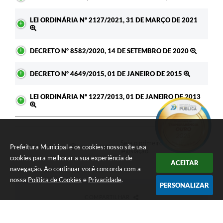
LEI ORDINÁRIA Nº 2127/2021, 31 DE MARÇO DE 2021
DECRETO Nº 8582/2020, 14 DE SETEMBRO DE 2020
DECRETO Nº 4649/2015, 01 DE JANEIRO DE 2015
LEI ORDINÁRIA Nº 1227/2013, 01 DE JANEIRO DE 2013
Seja o primeiro a curtir esta
Prefeitura Municipal e os cookies: nosso site usa
GOSTEI
NÃO GOSTEI
legislação.
cookies para melhorar a sua experiência de
ACEITAR
navegação. Ao continuar você concorda com a
nossa
Política de Cookies
e
Privacidade
.
PERSONALIZAR
COMPARTILHAR