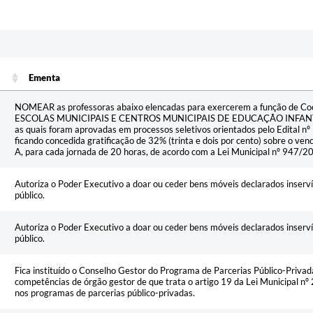
Ementa
Ementa
NOMEAR as professoras abaixo elencadas para exercerem a função de Co
ESCOLAS MUNICIPAIS E CENTROS MUNICIPAIS DE EDUCAÇÃO INFANTIL 
as quais foram aprovadas em processos seletivos orientados pelo Edital n
ficando concedida gratificação de 32% (trinta e dois por cento) sobre o ven
A, para cada jornada de 20 horas, de acordo com a Lei Municipal nº 947/2008
Autoriza o Poder Executivo a doar ou ceder bens móveis declarados inserví
público.
Autoriza o Poder Executivo a doar ou ceder bens móveis declarados inserví
público.
Fica instituído o Conselho Gestor do Programa de Parcerias Público-Priv
competências de órgão gestor de que trata o artigo 19 da Lei Municipal n
nos programas de parcerias público-privadas.