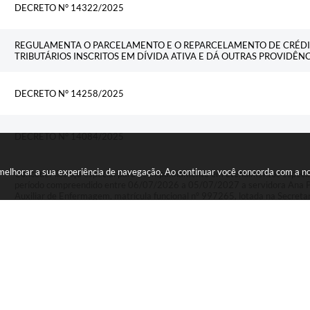
DECRETO N° 14322/2025
REGULAMENTA O PARCELAMENTO E O REPARCELAMENTO DE CRÉDIT
TRIBUTÁRIOS INSCRITOS EM DÍVIDA ATIVA E DÁ OUTRAS PROVIDÊN
DECRETO N° 14258/2025
DECRETO N° 14084/2025
a melhorar a sua experiência de navegação. Ao continuar você concorda com a 
Conceder licença especial para acompanhamento em atendimentos especial
período compreendido entre 06/07/2026 a 05/07/2027 a servidora Ana Pa
Auxiliar de Enfermagem, matrícula funcional nº 997265, lotada na Secreta
obrigatoriedade de cumprir 20 (vinte) horas semanais no turno da manhã e l
semanais no turno da tarde, sem redução salarial conforme prevê a Lei 
regulamentada pelo Decreto nº 14.787/2026 de 19/06/2026.
Fica revogado o Decreto Municipal nº 14.314/2025 publicado no Diário Ofi
19/12/2025 de concessão de licença especial para atendimento ao portado
servidora Camila Micaela Rodrigues, ocupante do cargo Auxiliar de Enferm
lotada na Secretaria Municipal de Saúde.