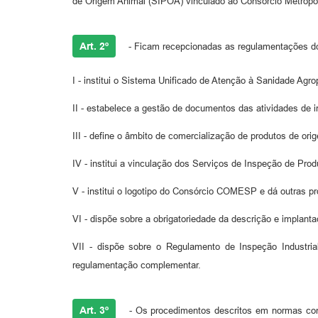
de Origem Animal (SIPOA) vinculado ao Consórcio Metropo
Art. 2º
- Ficam recepcionadas as regulamentações 
I - institui o Sistema Unificado de Atenção à Sanidade A
II - estabelece a gestão de documentos das atividades d
III - define o âmbito de comercialização de produtos de o
IV - institui a vinculação dos Serviços de Inspeção de Pr
V - institui o logotipo do Consórcio COMESP e dá outras pr
VI - dispõe sobre a obrigatoriedade da descrição e implant
VII - dispõe sobre o Regulamento de Inspeção Industr
regulamentação complementar.
Art. 3º
- Os procedimentos descritos em normas com