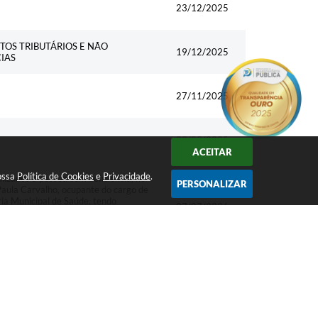
23/12/2025
OS TRIBUTÁRIOS E NÃO
19/12/2025
CIAS
27/11/2025
22/09/2025
ACEITAR
nossa
Política de Cookies
e
Privacidade
.
izados à pessoa com deficiência, no
PERSONALIZAR
ula Carvalho, ocupante do cargo de
ria Municipal de Saúde, tendo
07/07/2026
icenciar-se 20 (vinte) horas
nº 1340/2014 de 28/04/2014 e
cial dos Municípios do Paraná em
r de necessidades especial a
02/07/2026
agem, matrícula funcional nº 992292,