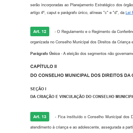
serão incorporadas ao Planejamento Estratégico dos órgã
artigo 4º, caput e parágrafo único, alíneas "c" e "d", da
Lei 
Art. 12
- O Regulamento e o Regimento da Conferênci
organizada no Conselho Municipal dos Direitos da Criança
Parágrafo Único
- A eleição dos segmentos não governamen
CAPÍTULO II
DO CONSELHO MUNICIPAL DOS DIREITOS DA
SEÇÃO I
DA CRIAÇÃO E VINCULAÇÃO DO CONSELHO MUNICIP
Art. 13
- Fica instituído o Conselho Municipal dos D
atendimento à criança e ao adolescente, assegurada a parti