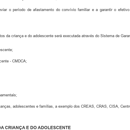
viar o período de afastamento do convívio familiar e a garantir o efetivo 
eitos da criança e do adolescente será executada através do Sistema de Garan
escente;
escente - CMDCA;
namentais;
 crianças, adolescentes e famílias, a exemplo dos CREAS, CRAS, CISA, Cent
DA CRIANÇA E DO ADOLESCENTE