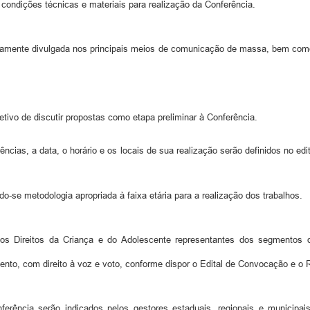
condições técnicas e materiais para realização da Conferência.
amente divulgada nos principais meios de comunicação de massa, bem como 
etivo de discutir propostas como etapa preliminar à Conferência.
ncias, a data, o horário e os locais de sua realização serão definidos no e
do-se metodologia apropriada à faixa etária para a realização dos trabalhos.
os Direitos da Criança e do Adolescente representantes dos segmentos d
ento, com direito à voz e voto, conforme dispor o Edital de Convocação e o
ência serão indicados pelos gestores estaduais, regionais e municipais 