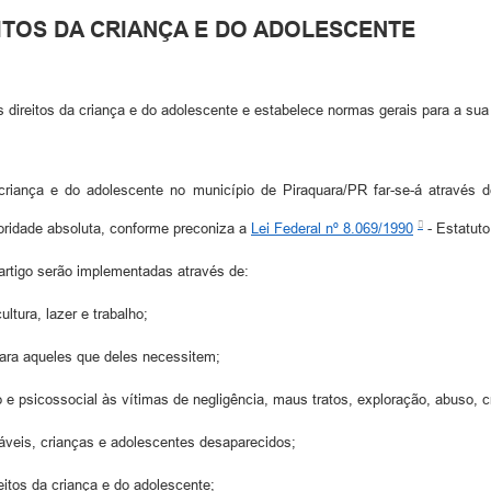
EITOS DA CRIANÇA E DO ADOLESCENTE
os direitos da criança e do adolescente e estabelece normas gerais para a su
 criança e do adolescente no município de Piraquara/PR far-se-á através
ioridade absoluta, conforme preconiza a
Lei Federal nº 8.069/1990
- Estatuto
artigo serão implementadas através de:
ltura, lazer e trabalho;
 para aqueles que deles necessitem;
 e psicossocial às vítimas de negligência, maus tratos, exploração, abuso, 
nsáveis, crianças e adolescentes desaparecidos;
eitos da criança e do adolescente;