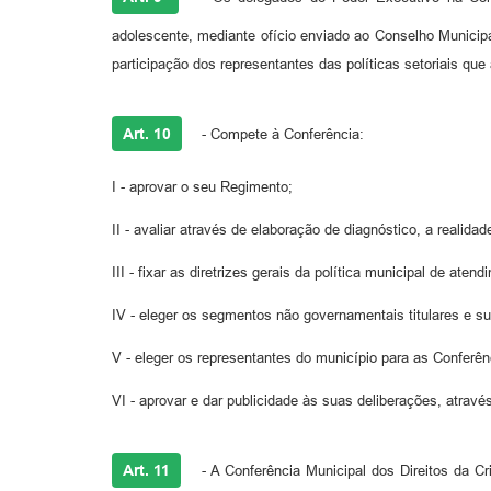
adolescente, mediante ofício enviado ao Conselho Municipa
participação dos representantes das políticas setoriais que
Art. 10
- Compete à Conferência:
I - aprovar o seu Regimento;
II - avaliar através de elaboração de diagnóstico, a realida
III - fixar as diretrizes gerais da política municipal de at
IV - eleger os segmentos não governamentais titulares e s
V - eleger os representantes do município para as Conferên
VI - aprovar e dar publicidade às suas deliberações, atravé
Art. 11
- A Conferência Municipal dos Direitos da Cri