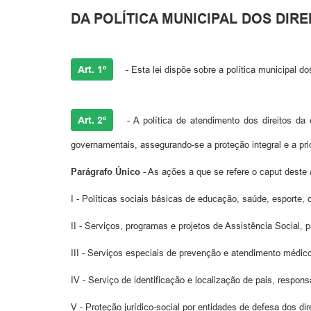
DA POLÍTICA MUNICIPAL DOS DIR
Art. 1º
- Esta lei dispõe sobre a política municipal d
Art. 2º
- A política de atendimento dos direitos da
governamentais, assegurando-se a proteção integral e a pr
Parágrafo Único
- As ações a que se refere o caput deste 
I - Políticas sociais básicas de educação, saúde, esporte, cu
II - Serviços, programas e projetos de Assistência Social,
III - Serviços especiais de prevenção e atendimento médico
IV - Serviço de identificação e localização de pais, respo
V - Proteção jurídico-social por entidades de defesa dos dir