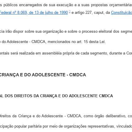
os públicos encarregados de sua execução e a suas propostas orçamentárias
Federal nº 8.069, de 13 de julho de 1990
e artigo 227, caput, da
Constituiçã
a irão dispor sobre sua organização e sobre o processo eleitoral dos segme
 e do Adolescente - CMDCA, mencionados no art. 15 desta Lei.
tais será realizada em assembléia própria de cada segmento, durante a Confe
 CRIANÇA E DO ADOLESCENTE - CMDCA
AL DOS DIREITOS DA CRIANÇA E DO ADOLESCENTE CMDCA
ireitos da Criança e do Adolescente - CMDCA, como órgão deliberativo, con
cipação popular paritária por meio de organizações representativas, vinculado