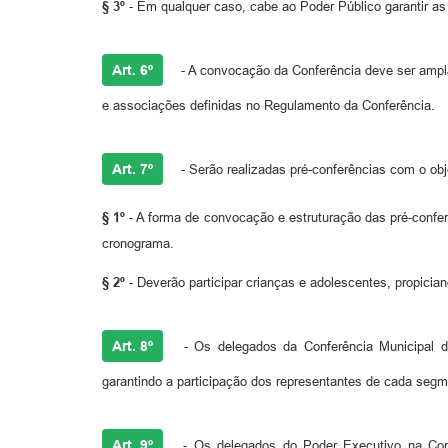
§ 3º
- Em qualquer caso, cabe ao Poder Público garantir as 
Art. 6º
- A convocação da Conferência deve ser ampl
e associações definidas no Regulamento da Conferência.
Art. 7º
- Serão realizadas pré-conferências com o obj
§ 1º
- A forma de convocação e estruturação das pré-conferê
cronograma.
§ 2º
- Deverão participar crianças e adolescentes, propician
Art. 8º
- Os delegados da Conferência Municipal d
garantindo a participação dos representantes de cada segm
Art. 9º
- Os delegados do Poder Executivo na Confer