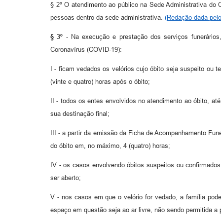
§ 2º O atendimento ao público na Sede Administrativa do 
pessoas dentro da sede administrativa.
(Redação dada pelo
§ 3º
- Na execução e prestação dos serviços funerários,
Coronavírus (COVID-19):
I - ficam vedados os velórios cujo óbito seja suspeito ou
(vinte e quatro) horas após o óbito;
II - todos os entes envolvidos no atendimento ao óbito, a
sua destinação final;
III - a partir da emissão da Ficha de Acompanhamento Funera
do óbito em, no máximo, 4 (quatro) horas;
IV - os casos envolvendo óbitos suspeitos ou confirmados 
ser aberto;
V - nos casos em que o velório for vedado, a família pod
espaço em questão seja ao ar livre, não sendo permitida a