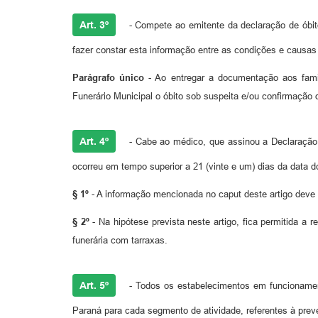
Art. 3º
- Compete ao emitente da declaração de óbit
fazer constar esta informação entre as condições e causas 
Parágrafo único
- Ao entregar a documentação aos famili
Funerário Municipal o óbito sob suspeita e/ou confirmação
Art. 4º
- Cabe ao médico, que assinou a Declaração d
ocorreu em tempo superior a 21 (vinte e um) dias da data do 
§ 1º
- A informação mencionada no caput deste artigo deve
§ 2º
- Na hipótese prevista neste artigo, fica permitida a
funerária com tarraxas.
Art. 5º
- Todos os estabelecimentos em funcionament
Paraná para cada segmento de atividade, referentes à pre