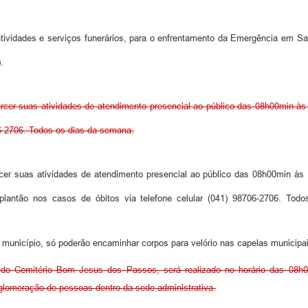
atividades e serviços funerários, para o enfrentamento da Emergência em Sa
.
ercer suas atividades de atendimento presencial ao público das 08h00min às
06-2706. Todos os dias da semana.
cer suas atividades de atendimento presencial ao público das 08h00min às
lantão nos casos de óbitos via telefone celular (041) 98706-2706. To
no município, só poderão encaminhar corpos para velório nas capelas municip
 do Cemitério Bom Jesus dos Passos, será realizado no horário das 08h
 aglomeração de pessoas dentro da sede administrativa.