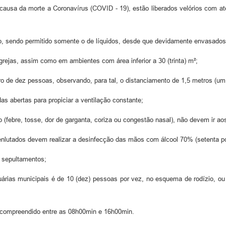
causa da morte a Coronavírus (COVID - 19), estão liberados velórios com at
rio, sendo permitido somente o de líquidos, desde que devidamente envasados
igrejas, assim como em ambientes com área inferior a 30 (trinta) m²;
o de dez pessoas, observando, para tal, o distanciamento de 1,5 metros (um 
das abertas para propiciar a ventilação constante;
(febre, tosse, dor de garganta, coriza ou congestão nasal), não devem ir ao
es enlutados devem realizar a desinfecção das mãos com álcool 70% (setenta po
e sepultamentos;
árias municipais é de 10 (dez) pessoas por vez, no esquema de rodízio, ou s
io compreendido entre as 08h00min e 16h00min.