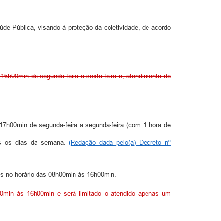
úde Pública, visando à proteção da coletividade, de acordo
 16h00min de segunda-feira a sexta-feira e, atendimento de
 17h00min de segunda-feira a segunda-feira (com 1 hora de
dos os dias da semana.
(Redação dada pelo(a) Decreto nº
ais no horário das 08h00min às 16h00min.
00min às 16h00min e será limitado o atendido apenas um