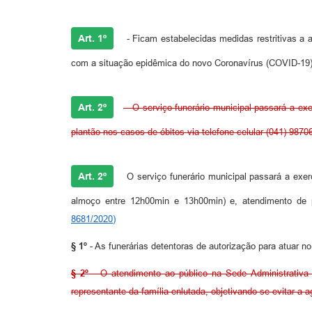
Art. 1º
- Ficam estabelecidas medidas restritivas a 
com a situação epidêmica do novo Coronavírus (COVID-19)
Art. 2º
- O serviço funerário municipal passará a ex
plantão nos casos de óbitos via telefone celular (041) 987
Art. 2º
O serviço funerário municipal passará a exer
almoço entre 12h00min e 13h00min) e, atendimento de p
8681/2020)
§ 1º
- As funerárias detentoras de autorização para atuar 
§ 2º
- O atendimento ao público na Sede Administrativa
representante da família enlutada, objetivando-se evitar a