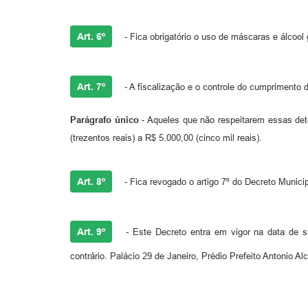
Art. 6º
- Fica obrigatório o uso de máscaras e álcool
Art. 7º
- A fiscalização e o controle do cumprimento 
Parágrafo único
- Aqueles que não respeitarem essas dete
(trezentos reais) a R$ 5.000,00 (cinco mil reais).
Art. 8º
- Fica revogado o artigo 7º do Decreto Municip
Art. 9º
- Este Decreto entra em vigor na data de s
contrário. Palácio 29 de Janeiro, Prédio Prefeito Antonio A