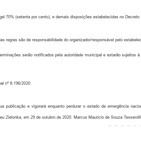
 gel 70% (setenta por cento), e demais disposições estabelecidas no Decreto 
das regras são de responsabilidade do organizador/responsável pelo estabele
rminações serão notificados pela autoridade municipal e estarão sujeitos à
al nº 8.196/2020.
ua publicação e vigorará enquanto perdurar o estado de emergência naci
lceu Zielonka, em 29 de outubro de 2020. Marcus Mauricio de Souza Tesserolli