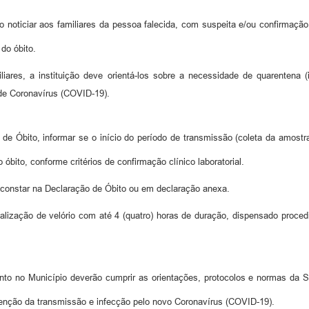
o noticiar aos familiares da pessoa falecida, com suspeita e/ou confirmaç
do óbito.
ares, a instituição deve orientá-los sobre a necessidade de quarentena 
 de Coronavírus (COVID-19).
e Óbito, informar se o início do período de transmissão (coleta da amostra
óbito, conforme critérios de confirmação clínico laboratorial.
 constar na Declaração de Óbito ou em declaração anexa.
 realização de velório com até 4 (quatro) horas de duração, dispensado pr
o no Município deverão cumprir as orientações, protocolos e normas da S
venção da transmissão e infecção pelo novo Coronavírus (COVID-19).