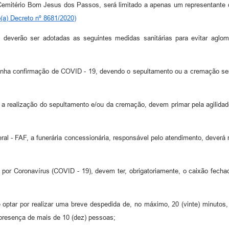
Cemitério Bom Jesus dos Passos, será limitado a apenas um representante da
(a) Decreto nº 8681/2020)
 deverão ser adotadas as seguintes medidas sanitárias para evitar agl
 tenha confirmação de COVID - 19, devendo o sepultamento ou a cremação se
té a realização do sepultamento e/ou da cremação, devem primar pela agilidad
l - FAF, a funerária concessionária, responsável pelo atendimento, deverá re
por Coronavírus (COVID - 19), devem ter, obrigatoriamente, o caixão fechad
e optar por realizar uma breve despedida de, no máximo, 20 (vinte) minutos
 presença de mais de 10 (dez) pessoas;