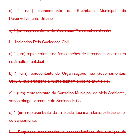
c) 1 (um) representante da Secretaria Municipal de
Desenvolvimento Urbano;
d) 1 (um) representante da Secretaria Municipal de Saúde.
II - Indicados Pela Sociedade Civil:
a) 1 (um) representante de Associações de moradores que atuem
no âmbito municipal
b) 1 (um) representante de Organizações não Governamentais
ONG`S que preferencialmente tenham sede no município.
c) 1 (um) representante do Conselho Municipal de Meio Ambiente,
sendo obrigatoriamente da Sociedade Civil.
d) 1 (um) representante de Entidade técnica relacionada ao setor
de saneamento.
III - Empresas terceirizadas e concessionárias dos serviços de