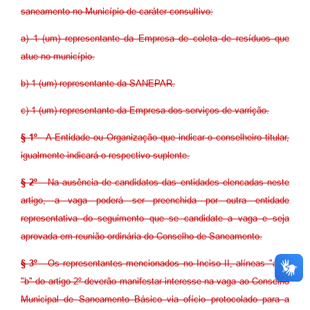
saneamento no Município de caráter consultivo:
a) 1 (um) representante da Empresa de coleta de resíduos que
atue no município.
b) 1 (um) representante da SANEPAR.
c) 1 (um) representante da Empresa dos serviços de varrição.
§ 1º
- A Entidade ou Organização que indicar o conselheiro titular,
igualmente indicará o respectivo suplente.
§ 2º
- Na ausência de candidatos das entidades elencadas neste
artigo, a vaga poderá ser preenchida por outra entidade
representativa do seguimento que se candidate a vaga e seja
aprovada em reunião ordinária do Conselho de Saneamento.
§ 3º
- Os representantes mencionados no Inciso II, alíneas "a" e
"b" do artigo 2º deverão manifestar interesse na vaga ao Conselho
Municipal de Saneamento Básico via ofício protocolado para a