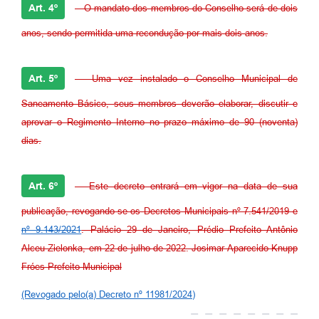
Art. 4º
- O mandato dos membros do Conselho será de dois
anos, sendo permitida uma recondução por mais dois anos.
Art. 5º
- Uma vez instalado o Conselho Municipal de
Saneamento Básico, seus membros deverão elaborar, discutir e
aprovar o Regimento Interno no prazo máximo de 90 (noventa)
dias.
Art. 6º
- Este decreto entrará em vigor na data de sua
publicação, revogando-se os Decretos Municipais nº 7.541/2019 e
nº 9.143/2021
. Palácio 29 de Janeiro, Prédio Prefeito Antônio
Alceu Zielonka, em 22 de julho de 2022. Josimar Aparecido Knupp
Fróes Prefeito Municipal
(Revogado pelo(a) Decreto nº 11981/2024)