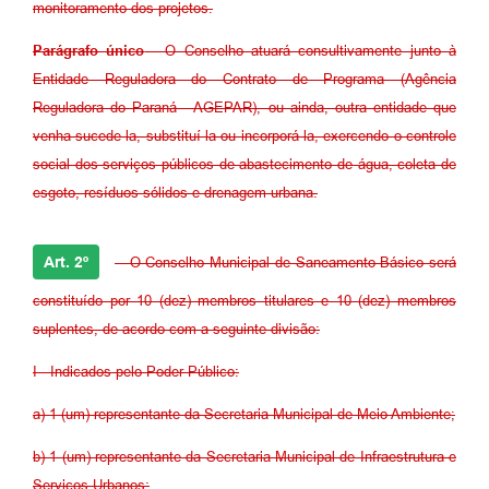
monitoramento dos projetos.
Parágrafo único
- O Conselho atuará consultivamente junto à
Entidade Reguladora do Contrato de Programa (Agência
Reguladora do Paraná - AGEPAR), ou ainda, outra entidade que
venha sucede-la, substituí-la ou incorporá-la, exercendo o controle
social dos serviços públicos de abastecimento de água, coleta de
esgoto, resíduos sólidos e drenagem urbana.
Art. 2º
- O Conselho Municipal de Saneamento Básico será
constituído por 10 (dez) membros titulares e 10 (dez) membros
suplentes, de acordo com a seguinte divisão:
I - Indicados pelo Poder Público:
a) 1 (um) representante da Secretaria Municipal de Meio Ambiente;
b) 1 (um) representante da Secretaria Municipal de Infraestrutura e
Serviços Urbanos;