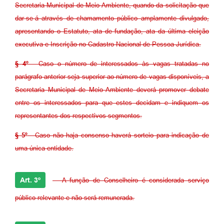
Secretaria Municipal de Meio Ambiente, quando da solicitação que
dar-se-á através de chamamento público amplamente divulgado,
apresentando o Estatuto, ata de fundação, ata da última eleição
executiva e Inscrição no Cadastro Nacional de Pessoa Jurídica.
§ 4º
- Caso o número de interessados às vagas tratadas no
parágrafo anterior seja superior ao número de vagas disponíveis, a
Secretaria Municipal de Meio Ambiente deverá promover debate
entre os interessados para que estes decidam e indiquem os
representantes dos respectivos segmentos.
§ 5º
- Caso não haja consenso haverá sorteio para indicação de
uma única entidade.
Art. 3º
- A função de Conselheiro é considerada serviço
público relevante e não será remunerada.