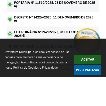
PORTARIA Nº 11510/2025, 28 DE NOVEMBRO DE 2025
DECRETO Nº 14226/2025, 11 DE NOVEMBRO DE 2025
LEI ORDINÁRIA Nº 2620/2025, 31 DE OUTUBRO DE
2025
PORTARIA Nº 11436/2025, 24 DE JUNHO DE 2025
Prefeitura Municipal e os cookies: nosso site usa
cookies para melhorar a sua experiência de
ACEITAR
navegação. Ao continuar você concorda com a
Seja o primeiro a curtir esta
GOSTEI
NÃO GOSTEI
nossa
Política de Cookies
e
Privacidade
.
legislação.
PERSONALIZAR
COMPARTILHAR