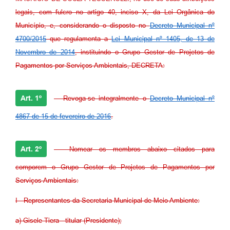
legais, com fulcro no artigo 40, inciso X, da Lei Orgânica do
Município, e, considerando o disposto no
Decreto Municipal nº
4700/2015
que regulamenta a
Lei Municipal nº 1405, de 13 de
Novembro de 2014
, instituindo o Grupo Gestor de Projetos de
Pagamentos por Serviços Ambientais, DECRETA:
Art. 1º
- Revoga-se integralmente o
Decreto Municipal nº
4867 de 15 de fevereiro de 2016
.
Art. 2º
- Nomear os membros abaixo citados para
comporem o Grupo Gestor de Projetos de Pagamentos por
Serviços Ambientais:
I - Representantes da Secretaria Municipal de Meio Ambiente:
a) Gisele Tiera - titular (Presidente);