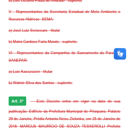
b) Luis Octávio Paula de Andrade - suplente
V - Representantes da Secretaria Estadual de Meio Ambiente e
Recursos Hidrícos- SEMA:
a) José Luiz Scroccaro - titular
b) Maira Cardoso Faria Morais - suplente.
VI - Representantes da Companhia de Saneamento do Paraná -
SANEPAR:
a) Luis Kasczezen - titular
b) Walmir Silva dos Santos - suplente.
Art. 3º
- Este Decreto entra em vigor na data de sua
publicação. Edifício da Prefeitura Municipal de Piraquara, Palácio
29 de Janeiro, Prédio Antonio Alceu Zielonka, em 25 de Janeiro de
2018. MARCUS MAURÍCIO DE SOUZA TESSEROLLI Prefeito