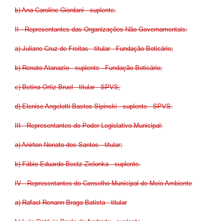
b) Ana Caroline Giordani - suplente.
II - Representantes das Organizações Não Governamentais:
a) Juliane Cruz de Freitas - titular - Fundação Boticário;
b) Renato Atanazio - suplente - Fundação Boticário;
c) Betina Ortiz Bruel - titular - SPVS;
d) Elenise Angelotti Bastos Sipinski - suplente - SPVS.
III - Representantes do Poder Legislativo Municipal:
a) Anirton Nonato dos Santos - titular;
b) Fábio Eduardo Beetz Zielonka - suplente.
IV - Representantes do Conselho Municipal de Meio Ambiente
a) Rafael Renann Braga Batista - titular