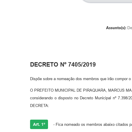
Assunto(s):
Dec
DECRETO Nº 7405/2019
Dispõe sobre a nomeação dos membros que irão compor o G
O PREFEITO MUNICIPAL DE PIRAQUARA, MARCUS MAURICIO D
considerando o disposto no Decreto Municipal nº 7.398/2
DECRETA:
Art. 1º
- Fica nomeado os membros abaixo citados p