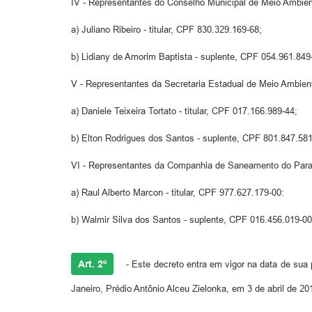
IV - Representantes do Conselho Municipal de Meio Ambien
a) Juliano Ribeiro - titular, CPF 830.329.169-68;
b) Lidiany de Amorim Baptista - suplente, CPF 054.961.849
V - Representantes da Secretaria Estadual de Meio Ambien
a) Daniele Teixeira Tortato - titular, CPF 017.166.989-44;
b) Elton Rodrigues dos Santos - suplente, CPF 801.847.581
VI - Representantes da Companhia de Saneamento do Pa
a) Raul Alberto Marcon - titular, CPF 977.627.179-00:
b) Walmir Silva dos Santos - suplente, CPF 016.456.019-00
Art. 2º
- Este decreto entra em vigor na data de sua p
Janeiro, Prédio Antônio Alceu Zielonka, em 3 de abril de 20