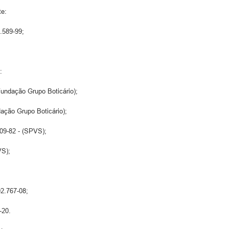
te:
8.589-99;
:
(Fundação Grupo Boticário);
ação Grupo Boticário);
209-82 - (SPVS);
VS);
02.767-08;
-20.