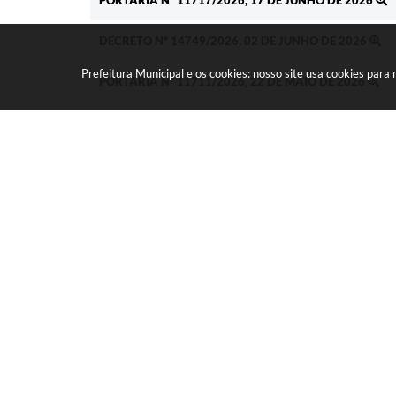
PORTARIA Nº 11717/2026, 17 DE JUNHO DE 2026
DECRETO Nº 14749/2026, 02 DE JUNHO DE 2026
Prefeitura Municipal e os cookies: nosso site usa cookies par
PORTARIA Nº 11711/2026, 22 DE MAIO DE 2026
DECRETO Nº 14687/2026, 13 DE MAIO DE 2026
LEI ORDINÁRIA Nº 2094/2020, 07 DE JULHO DE 2020
DECRETO Nº 7398/2019, 28 DE MARÇO DE 2019
DECRETO Nº 6424/2018, 25 DE JANEIRO DE 2018
DECRETO Nº 4808/2016, 13 DE JANEIRO DE 2016