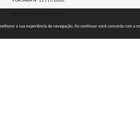
PORTARIA Nº 11.717/2026.
DECRETO Nº 14.749/2026.
a melhorar a sua experiência de navegação. Ao continuar você concorda com a 
PORTARIA N° 11.711/2026.
Altera a redação do Decreto Municipal nº 13.639/2025 e Decreto Muni
providências.
ESTABELECE AS IGREJAS E OS TEMPLOS DE QUALQUER CULTO CO
PERÍODO DE CALAMIDADE PÚBLICA NO MUNICÍPIO DE PIRAQUA
REGULAMENTA A LEI MUNICIPAL Nº 1 405/2014, INSTITUI O GR
PAGAMENTOS POR SERVIÇOS AMBIENTAIS E REVOGA OS DECRETOS
423/2018
REVOGA O DECRETO Nº 4867 DE 2016 E DISPÕE SOBRE A NOM
COMPOR O GRUPO GESTOR DE PROJETOS DE PAGAMENTOS POR S
OUTRAS PROVIDÊNCIAS
REGULAMENTA A LEI Nº 1405/2014, QUE INSTITUIU O PROGRA
POR SERVIÇOS AMBIENTAIS E DÁ OUTRAS PROVIDÊNCIAS.