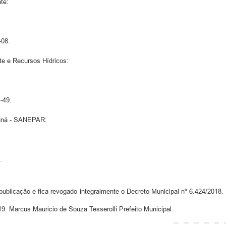
te:
-08.
te e Recursos Hídricos:
-49.
raná - SANEPAR:
.
ublicação e fica revogado integralmente o Decreto Municipal nº 6.424/2018. E
19. Marcus Mauricio de Souza Tesserolli Prefeito Municipal