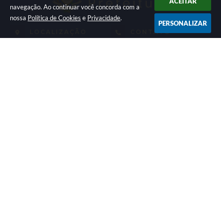
ACEITAR
navegação. Ao continuar você concorda com a
nossa
Política de Cookies
e
Privacidade
.
PERSONALIZAR
LOCALIZAÇÃO
CONTATO
Av. Getúlio Vargas, 1990,
(41) 3590-3500
Centro
prefeitura@piraquara.pr.gov
CEP: 83301-010
.br
ATENDIMENTO
CNPJ
Segunda à Sexta: De 08h às
76.105.675/0001-67
12h e 13h às 17h
NEWSLETTER
Inscreva-se e receba informativos
Versão do Sistema:
3.5.3 - 19/06/2026
Portal atualizado em:
05/08/2026 16:33
Dados Abertos