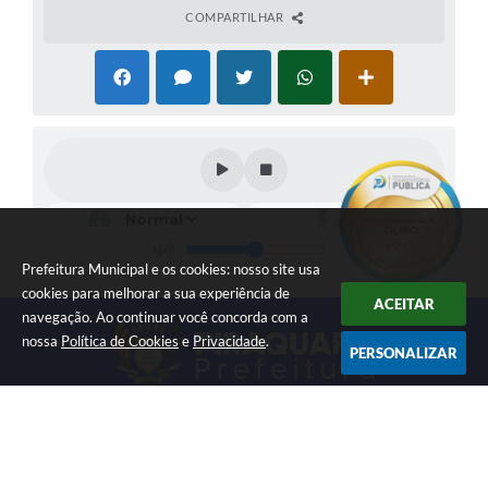
COMPARTILHAR
Prefeitura Municipal e os cookies: nosso site usa
cookies para melhorar a sua experiência de
ACEITAR
navegação. Ao continuar você concorda com a
nossa
Política de Cookies
e
Privacidade
.
PERSONALIZAR
LOCALIZAÇÃO
CONTATO
Av. Getúlio Vargas, 1990,
(41) 3590-3500
Centro
prefeitura@piraquara.pr.gov