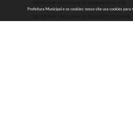
DECRETO Nº 14712/2026, 20 DE MAIO DE 2029
Prefeitura Municipal e os cookies: nosso site usa cookies par
DECRETO Nº 14921/2026, 05 DE AGOSTO DE 2026
DECRETO Nº 14915/2026, 04 DE AGOSTO DE 2026
PORTARIA Nº 11730/2026, 28 DE JULHO DE 2026
PORTARIA Nº 11729/2026, 28 DE JULHO DE 2026
Seja o primeiro a curtir 
GOSTEI
NÃO GOSTEI
COMPARTILHAR
FACEBOOK
MESSENGER
TWITTER
WHATSAPP
OUTR