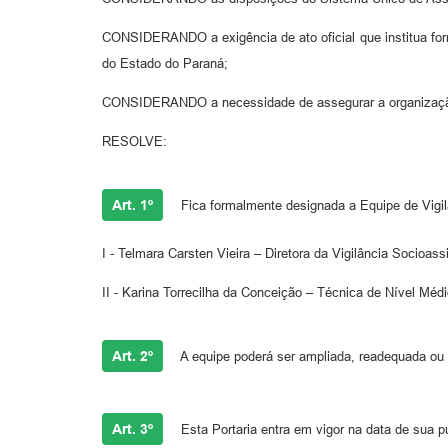
CONSIDERANDO a exigência de ato oficial que institua for
do Estado do Paraná;
CONSIDERANDO a necessidade de assegurar a organização, f
RESOLVE:
Art. 1º
Fica formalmente designada a Equipe de Vigil
I - Telmara Carsten Vieira – Diretora da Vigilância Socio
II - Karina Torrecilha da Conceição – Técnica de Nível Mé
Art. 2º
A equipe poderá ser ampliada, readequada ou 
Art. 3º
Esta Portaria entra em vigor na data de sua p