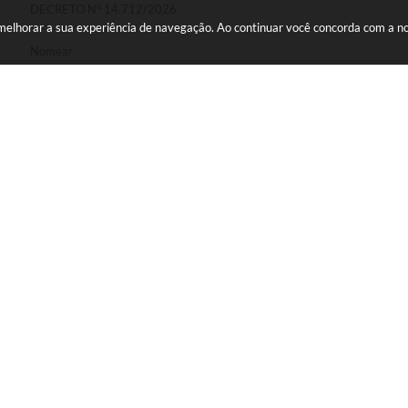
DECRETO N° 14.712/2026
a melhorar a sua experiência de navegação. Ao continuar você concorda com a 
Nomear
Destituir, gratificação de função do seguinte servidor efetivo, abaix
CARMEN LUCIA VIEIRA SEVE, FAURI GONÇALVES JUNIOR, HELOISA
BOAZEGEVSKI VELHO, RUPERTO DARIF.
PORTARIA N° 11.730/2026.
PORTARIA N° 11.729/2026.
esta legislação.
AS MÍDIAS