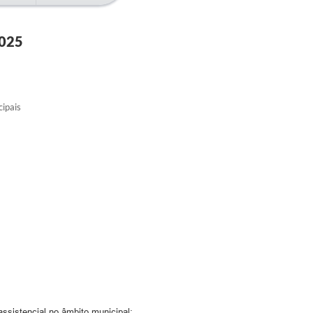
025
ipais
sistencial no âmbito municipal;