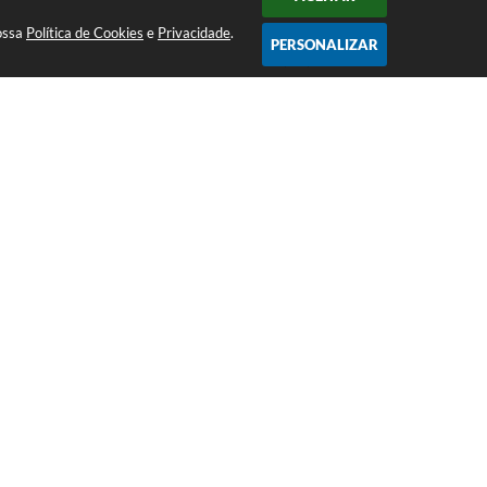
20/05/2029
nossa
Política de Cookies
e
Privacidade
.
PERSONALIZAR
05/08/2026
o nominado: CARMEN LUCIA ALVES,
 PALHAO CASTILHA, PAOLLA
04/08/2026
28/07/2026
28/07/2026