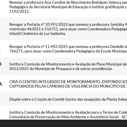
Nomear a professora Ana Caroline do Nascimento Rodrigues Valença pa
Pedagógica da Secretaria Municipal de Educação e instituir gratificação 
1192/2012.
Revogar a Portaria nº 10.991/2023 que nomeou a professora Janicléia A
matrículas 463021 e 516751, para atuar como Coordenadora Pedagógic
Infantil Clodomira da Luz Saldanha.
Revogar a Portaria nº 11.492/2025 que nomeou a professora Danielle d
766271, para atuar como Coordenadora Pedagógica da Escola Municipal
5
Institui a Comissão de Monitoramento e Avaliação do Plano Municipal de
2022/2025 do Município de Piraquara e dá outras providências.
CRIA O CENTRO INTEGRADO DE MONITORAMENTO, DISPONDO SOB
CAPTURADOS PELAS CÂMERAS DE VIGILÂNCIA DO MUNICÍPIO DE
Dispõe sobre a Criação do Comitê Gestor das ocupações da Planta Subur
Institui a Comissão de Monitoramento e Avaliação para o Termo de Col
Comunitária de Preservação do Meio Ambiente e Assistência Social - 