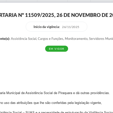
RTARIA Nº 11509/2025, 26 DE NOVEMBRO DE 2
Início da vigência:
26/11/2025
nto(s):
Assistência Social, Cargos e Funções, Monitoramento, Servidores Munic
EM VIGOR
aria Municipal de Assistência Social de Piraquara e dá outras providências.
no uso das atribuições que lhe são conferidas pela legislação vigente,
ncia Social – SUAS e a necessidade de estruturação da Vigilância Socioas