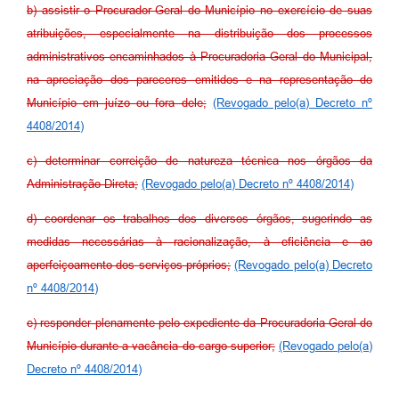
b) assistir o Procurador-Geral do Município no exercício de suas
atribuições, especialmente na distribuição dos processos
administrativos encaminhados à Procuradoria Geral do Municipal,
na apreciação dos pareceres emitidos e na representação do
Município em juízo ou fora dele;
(Revogado pelo(a) Decreto nº
4408/2014)
c) determinar correição de natureza técnica nos órgãos da
Administração Direta;
(Revogado pelo(a) Decreto nº 4408/2014)
d) coordenar os trabalhos dos diversos órgãos, sugerindo as
medidas necessárias à racionalização, à eficiência e ao
aperfeiçoamento dos serviços próprios;
(Revogado pelo(a) Decreto
nº 4408/2014)
e) responder plenamente pelo expediente da Procuradoria Geral do
Município durante a vacância do cargo superior;
(Revogado pelo(a)
Decreto nº 4408/2014)