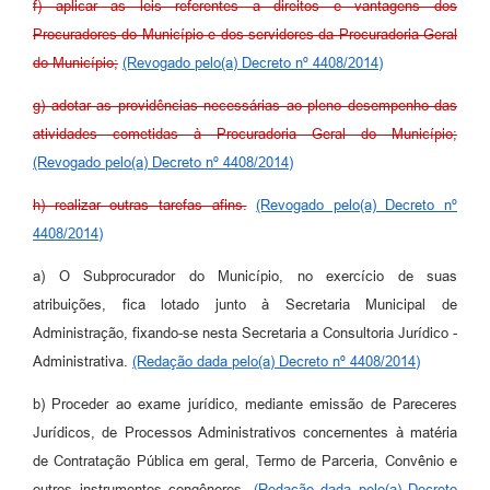
f) aplicar as leis referentes a direitos e vantagens dos
Procuradores do Município e dos servidores da Procuradoria Geral
do Município;
(Revogado pelo(a) Decreto nº 4408/2014)
g) adotar as providências necessárias ao pleno desempenho das
atividades cometidas à Procuradoria Geral do Município;
(Revogado pelo(a) Decreto nº 4408/2014)
h) realizar outras tarefas afins.
(Revogado pelo(a) Decreto nº
4408/2014)
a) O Subprocurador do Município, no exercício de suas
atribuições, fica lotado junto à Secretaria Municipal de
Administração, fixando-se nesta Secretaria a Consultoria Jurídico -
Administrativa.
(Redação dada pelo(a) Decreto nº 4408/2014)
b) Proceder ao exame jurídico, mediante emissão de Pareceres
Jurídicos, de Processos Administrativos concernentes à matéria
de Contratação Pública em geral, Termo de Parceria, Convênio e
outros instrumentos congêneres.
(Redação dada pelo(a) Decreto