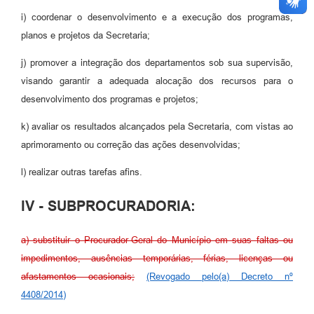
i) coordenar o desenvolvimento e a execução dos programas,
planos e projetos da Secretaria;
j) promover a integração dos departamentos sob sua supervisão,
visando garantir a adequada alocação dos recursos para o
desenvolvimento dos programas e projetos;
k) avaliar os resultados alcançados pela Secretaria, com vistas ao
aprimoramento ou correção das ações desenvolvidas;
l) realizar outras tarefas afins.
IV - SUBPROCURADORIA:
a) substituir o Procurador-Geral do Município em suas faltas ou
impedimentos, ausências temporárias, férias, licenças ou
afastamentos ocasionais;
(Revogado pelo(a) Decreto nº
4408/2014)