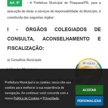
Art. 9º
- A Prefeitura Municipal de Piraquara/PR, para a
execução de obras e serviços de responsabilidade do Município, é
constituída dos seguintes órgãos:
I - ÓRGÃOS COLEGIADOS DE
CONSULTA, ACONSELHAMENTO E
FISCALIZAÇÃO:
a) Conselhos Municipais
b) Fundos Municipais
II - ÓRGÃO DE ASSISTÊNCIA IMEDIATA:
Prefeitura Municipal e os cookies: nosso site usa
cookies para melhorar a sua experiência de
ACEITAR
navegação. Ao continuar você concorda com a
a) Chefia de Gabinete do Prefeito
nossa
Política de Cookies
e
Privacidade
.
PERSONALIZAR
b) Gabinete do Vice Prefeito