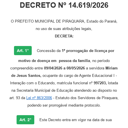
DECRETO Nº 14.619/2026
O PREFEITO MUNICIPAL DE PIRAQUARA, Estado do Paraná,
no uso de suas atribuições legais,
DECRETA:
Art. 1°
Concessão da
1ª
prorrogação de
li
cença p
or
motivo de doença em
pessoa d
a
f
amília
, no período
compreendido entre
09/04/2026 a 08/05/2026
a servidora
M
iriam
de
J
esus
S
antos
,
ocupante do cargo de Agente Educacional I -
Interação com o Educando, matricula funcional nº
997203
,
lotada
na Secretaria Municipal de Educação atendendo ao disposto no
art. 93 da
Lei nº 863/2006
- Estatuto dos Servidores de Piraquara,
podendo ser prorrogável mediante protocolo.
Art. 2°
Este Decreto entra em vigor na data de sua