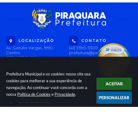
LOCALIZAÇÃO
CONTATO
Av. Getúlio Vargas, 1990,
(41) 3590-3500
Centro
prefeitura@piraquara.pr.gov
CEP: 83301-010
.br
Prefeitura Municipal e os cookies: nosso site usa
ATENDIMENTO
CNPJ
cookies para melhorar a sua experiência de
Segunda à Sexta: De 08h às
76.105.675/0001-67
ACEITAR
12h e 13h às 17h
navegação. Ao continuar você concorda com a
nossa
Política de Cookies
e
Privacidade
.
PERSONALIZAR
NEWSLETTER
Inscreva-se e receba informativos
Versão do Sistema:
3.5.3 - 19/06/2026
Portal atualizado em:
05/08/2026 16:33
Dados Abertos