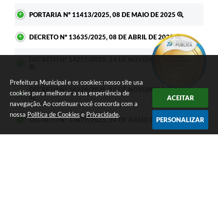
PORTARIA Nº 11413/2025, 08 DE MAIO DE 2025
DECRETO Nº 13635/2025, 08 DE ABRIL DE 2025
DECRETO Nº 14251/2025, 24 DE NOVEMBRO DE 2025
Prefeitura Municipal e os cookies: nosso site usa
DECRETO Nº 14226/2025, 11 DE NOVEMBRO DE 2025
cookies para melhorar a sua experiência de
ACEITAR
navegação. Ao continuar você concorda com a
nossa
Política de Cookies
e
Privacidade
.
PERSONALIZAR
DECRETO Nº 13873/2025, 24 DE JULHO DE 2025
DECRETO Nº 13871/2025, 23 DE JULHO DE 2025
LEI ORDINÁRIA Nº 2580/2025, 03 DE JUNHO DE 2025
DECRETO Nº 14347/2026, 09 DE JANEIRO DE 2026
LEI ORDINÁRIA Nº 2641/2025, 16 DE DEZEMBRO DE
2025