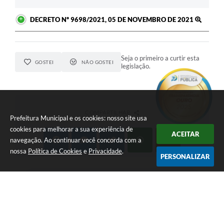
DECRETO Nº 9698/2021, 05 DE NOVEMBRO DE 2021
Seja o primeiro a curtir esta
GOSTEI
NÃO GOSTEI
legislação.
COMPARTILHAR
Prefeitura Municipal e os cookies: nosso site usa
cookies para melhorar a sua experiência de
ACEITAR
navegação. Ao continuar você concorda com a
nossa
Política de Cookies
e
Privacidade
.
PERSONALIZAR