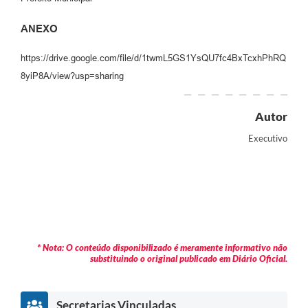
ANEXO
https://drive.google.com/file/d/1twmL5GS1YsQU7fc4BxTcxhPhRQ
8yiP8A/view?usp=sharing
Autor
Executivo
* Nota: O conteúdo disponibilizado é meramente informativo não
substituindo o original publicado em Diário Oficial.
Secretarias Vinculadas