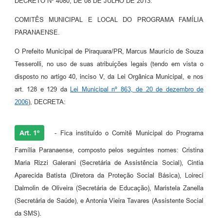
DECRETO Nº 4080, DE 08 DE JULHO DE 2013.
COMITÊS MUNICIPAL E LOCAL DO PROGRAMA FAMÍLIA
PARANAENSE.
O Prefeito Municipal de Piraquara/PR, Marcus Maurício de Souza
Tesserolli, no uso de suas atribuições legais (tendo em vista o
disposto no artigo 40, inciso V, da Lei Orgânica Municipal, e nos
art. 128 e 129 da
Lei Municipal nº 863, de 20 de dezembro de
2006
), DECRETA:
Art. 1º
- Fica instituído o Comitê Municipal do Programa
Família Paranaense, composto pelos seguintes nomes: Cristina
Maria Rizzi Galerani (Secretária de Assistência Social), Cintia
Aparecida Batista (Diretora da Proteção Social Básica), Loireci
Dalmolin de Oliveira (Secretária de Educação), Maristela Zanella
(Secretária de Saúde), e Antonia Vieira Tavares (Assistente Social
da SMS).