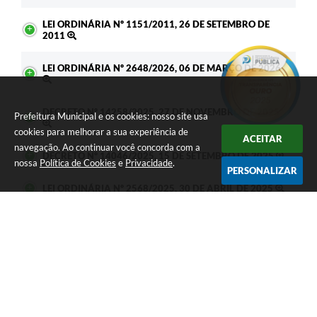
LEI ORDINÁRIA Nº 1151/2011, 26 DE SETEMBRO DE
2011
LEI ORDINÁRIA Nº 2648/2026, 06 DE MARÇO DE 2026
DECRETO Nº 14258/2025, 27 DE NOVEMBRO DE 2025
Prefeitura Municipal e os cookies: nosso site usa
cookies para melhorar a sua experiência de
ACEITAR
navegação. Ao continuar você concorda com a
DECRETO Nº 14046/2025, 15 DE SETEMBRO DE 2025
nossa
Política de Cookies
e
Privacidade
.
PERSONALIZAR
LEI ORDINÁRIA Nº 2568/2025, 30 DE ABRIL DE 2025
DECRETO Nº 12261/2024, 30 DE ABRIL DE 2024
Seja o primeiro a curtir esta
GOSTEI
NÃO GOSTEI
legislação.