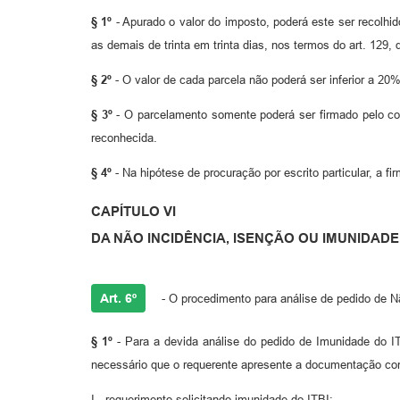
§ 1º
- Apurado o valor do imposto, poderá este ser recolhid
as demais de trinta em trinta dias, nos termos do art. 129,
§ 2º
- O valor de cada parcela não poderá ser inferior a 20%
§ 3º
- O parcelamento somente poderá ser firmado pelo cont
reconhecida.
§ 4º
- Na hipótese de procuração por escrito particular, a f
CAPÍTULO VI
DA NÃO INCIDÊNCIA, ISENÇÃO OU IMUNIDADE 
Art. 6º
- O procedimento para análise de pedido de N
§ 1º
- Para a devida análise do pedido de Imunidade do I
necessário que o requerente apresente a documentação co
I - requerimento solicitando imunidade do ITBI;