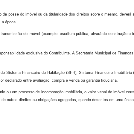
 da posse do imóvel ou da titularidade dos direitos sobre o mesmo, deverá a
l a época.
ransmissão do imóvel (exemplo: escritura pública, alvará de construção e 
nsabilidade exclusiva do Contribuinte. A Secretaria Municipal de Finanças r
o Sistema Financeiro de Habitação (SFH), Sistema Financeiro Imobiliário (
lor declarado entre avaliação, compra e venda ou garantia fiduciária.
o ou em processo de incorporação imobiliária, o valor venal do imóvel corr
 outros direitos ou obrigações agregadas, quando descritos em uma única 