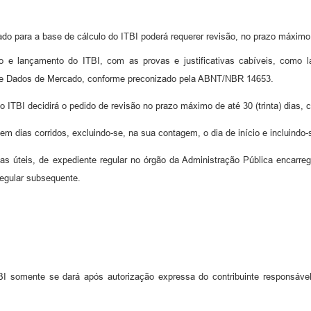
lado para a base de cálculo do ITBI poderá requerer revisão, no prazo máximo d
ão e lançamento do ITBI, com as provas e justificativas cabíveis, como l
o de Dados de Mercado, conforme preconizado pela ABNT/NBR 14653.
 ITBI decidirá o pedido de revisão no prazo máximo de até 30 (trinta) dias, 
m dias corridos, excluindo-se, na sua contagem, o dia de início e incluindo
s úteis, de expediente regular no órgão da Administração Pública encarreg
 regular subsequente.
I somente se dará após autorização expressa do contribuinte responsáve