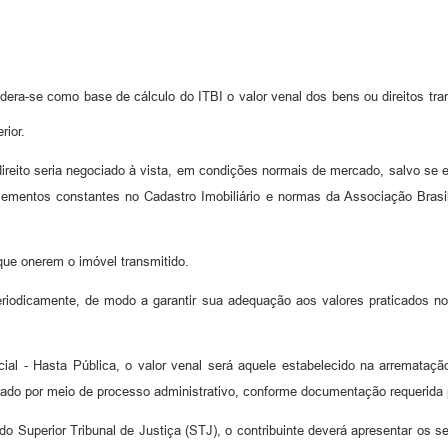
idera-se como base de cálculo do ITBI o valor venal dos bens ou direitos tr
rior.
reito seria negociado à vista, em condições normais de mercado, salvo se est
ementos constantes no Cadastro Imobiliário e normas da Associação Brasil
que onerem o imóvel transmitido.
riodicamente, de modo a garantir sua adequação aos valores praticados no
ial - Hasta Pública, o valor venal será aquele estabelecido na arremataçã
fixado por meio de processo administrativo, conforme documentação requerida
do Superior Tribunal de Justiça (STJ), o contribuinte deverá apresentar os 