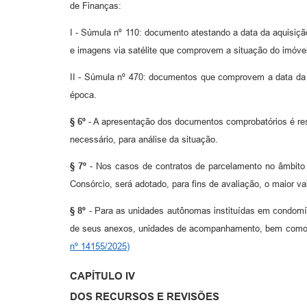
de Finanças:
I - Súmula nº 110: documento atestando a data da aquisição
e imagens via satélite que comprovem a situação do imóve
II - Súmula nº 470: documentos que comprovem a data da t
época.
§ 6º
- A apresentação dos documentos comprobatórios é respo
necessário, para análise da situação.
§ 7º
- Nos casos de contratos de parcelamento no âmbito d
Consórcio, será adotado, para fins de avaliação, o maior va
§ 8º
- Para as unidades autônomas instituídas em condomíni
de seus anexos, unidades de acompanhamento, bem como de
nº 14155/2025)
CAPÍTULO IV
DOS RECURSOS E REVISÕES