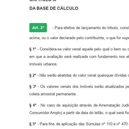
DA BASE DE CÁLCULO
Art. 3º
- Para efeitos de lançamento do tributo, cons
acima, ou o valor declarado pelo contribuinte, o que for supe
§ 1º
- Considera-se valor venal aquele pelo qual o bem ou di
em que a avaliação será realizada com fundamento nos el
imóveis urbanos.
§ 2º
- Não serão abatidas do valor venal quaisquer dívidas 
§ 3º
- Os valores venais dos imóveis serão atualizados pe
coleta amostral permanente.
§ 4º
- No caso de aquisição através de Arrematação Judic
Consumidor Amplo) a partir da data do leilão, o qual será 
§ 5º
- Para fins de aplicação das Súmulas nº 110 e nº 470 