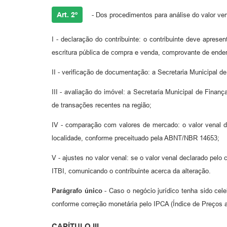
Art. 2º
- Dos procedimentos para análise do valor ven
I - declaração do contribuinte: o contribuinte deve apre
escritura pública de compra e venda, comprovante de ende
II - verificação de documentação: a Secretaria Municipal 
III - avaliação do imóvel: a Secretaria Municipal de Fina
de transações recentes na região;
IV - comparação com valores de mercado: o valor venal
localidade, conforme preceituado pela ABNT/NBR 14653;
V - ajustes no valor venal: se o valor venal declarado pelo c
ITBI, comunicando o contribuinte acerca da alteração.
Parágrafo único
- Caso o negócio jurídico tenha sido cel
conforme correção monetária pelo IPCA (Índice de Preços ao
CAPÍTULO III