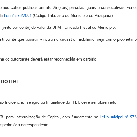
o aos cofres públicos em até 06 (seis) parcelas iguais e consecutivas, venc
 da
Lei nº 573/2001
(Código Tributário do Município de Piraquara);
 (vinte por cento) do valor da UFM - Unidade Fiscal do Município.
ribuinte que possuir vínculo no cadastro imobiliário, seja como proprietá
irma do outorgante deverá estar reconhecida em cartório.
DO ITBI
ão Incidência, Isenção ou Imunidade do ITBI, deve ser observado:
TBI para Integralização de Capital, com fundamento na
Lei Municipal nº 573
mprobatória correspondente: