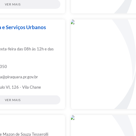
VER MAIS
a e Serviços Urbanos
xta-feira das 08h às 12h e das
3350
ra@piraquara.pr.gov.br
lo VI, 126 - Vila Chane
VER MAIS
e Mazon de Souza Tesserolli