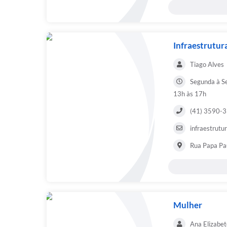
Infraestrutur
Tiago Alves
Segunda à Se
13h às 17h
(41) 3590-
infraestrutu
Rua Papa Pau
Mulher
Ana Elizabet