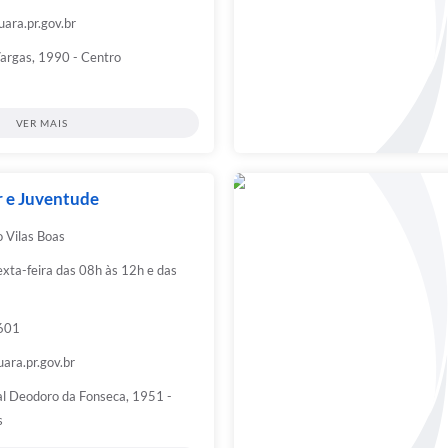
ara.pr.gov.br
Vargas, 1990 - Centro
VER MAIS
r e Juventude
o Vilas Boas
xta-feira das 08h às 12h e das
601
ara.pr.gov.br
l Deodoro da Fonseca, 1951 -
s