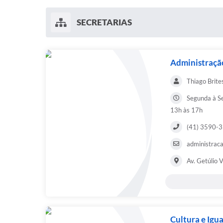
SECRETARIAS
Administraçã
Thiago Brite
Segunda à Se
13h às 17h
(41) 3590-
administraca
Av. Getúlio 
Cultura e Igu