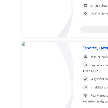
smdu@piraqu
Av. Getúlio 
Esporte, Laze
Joselei Inaci
Segunda à Se
13h às 17h
(41)3590-3
smelj@piraqu
Rua Marecha
Recanto das Água