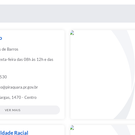
o
s de Barros
xta-feira das 08h às 12h e das
3530
o@piraquara.pr.gov.br
Vargas, 1470 - Centro
VER MAIS
aldade Racial