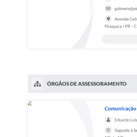
gabinete@pir
Avenida Getú
Piraquara / PR –
ÓRGÃOS DE ASSESSORAMENTO
Comunicação
Eduardo Luis 
Segunda à Se