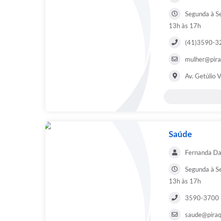
Segunda à Se
13h às 17h
(41)3590-3
mulher@piraq
Av. Getúlio 
Saúde
Fernanda Da
Segunda à Se
13h às 17h
3590-3700
saude@piraqu