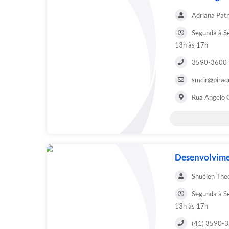
Adriana Patr
Segunda à Se
13h às 17h
3590-3600
smcir@piraqu
Rua Angelo G
Desenvolvim
Shuélen The
Segunda à Se
13h às 17h
(41) 3590-