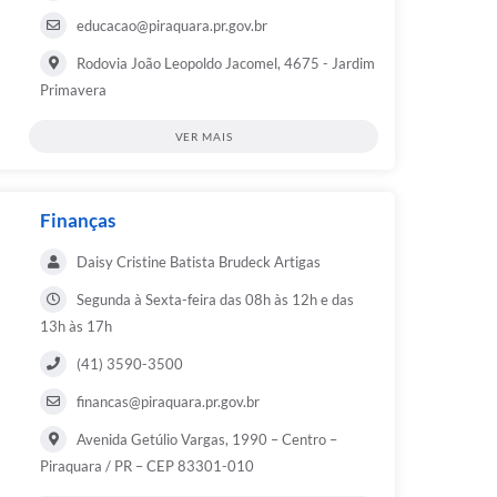
educacao@piraquara.pr.gov.br
Rodovia João Leopoldo Jacomel, 4675 - Jardim
Primavera
VER MAIS
Finanças
Daisy Cristine Batista Brudeck Artigas
Segunda à Sexta-feira das 08h às 12h e das
13h às 17h
(41) 3590-3500
financas@piraquara.pr.gov.br
Avenida Getúlio Vargas, 1990 – Centro –
Piraquara / PR – CEP 83301-010