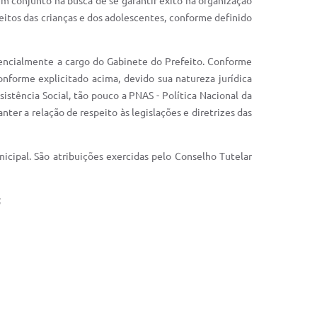
em conjunto na busca de se garantir êxito na organização
eitos das crianças e dos adolescentes, conforme definido
erencialmente a cargo do Gabinete do Prefeito. Conforme
nforme explicitado acima, devido sua natureza jurídica
stência Social, tão pouco a PNAS - Política Nacional da
ter a relação de respeito às legislações e diretrizes das
cipal. São atribuições exercidas pelo Conselho Tutelar
;