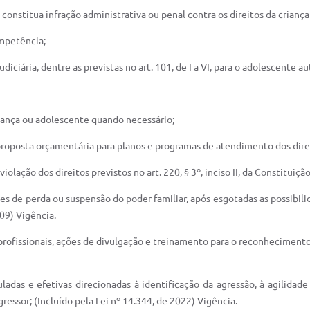
 constitua infração administrativa ou penal contra os direitos da crianç
ompetência;
iciária, dentre as previstas no art. 101, de I a VI, para o adolescente au
criança ou adolescente quando necessário;
 proposta orçamentária para planos e programas de atendimento dos dire
iolação dos direitos previstos no art. 220, § 3º, inciso II, da Constituiçã
ções de perda ou suspensão do poder familiar, após esgotadas as possib
009) Vigência.
 profissionais, ações de divulgação e treinamento para o reconheciment
culadas e efetivas direcionadas à identificação da agressão, à agilid
ressor; (Incluído pela Lei nº 14.344, de 2022) Vigência.