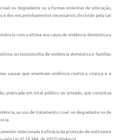
 cruel ou degradante ou a formas violentas de educação,
os e dos encaminhamentos necessários; (Incluído pela Lei
onvivência com a vítima nos casos de violência doméstica e
 vítima ou testemunha de violência doméstica e familiar,
 nas causas que envolvam violência contra a criança e o
o, praticada em local público ou privado, que constitua
violência, ao uso de tratamento cruel ou degradante ou de
ncia.
etamente relacionada à eficácia da proteção de noticiante
 pela Lei nº 14.344, de 2022) Vigência.