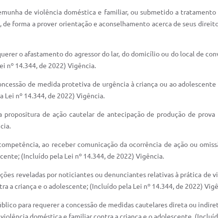
temunha de violência doméstica e familiar, ou submetido a tratamento
as, de forma a prover orientação e aconselhamento acerca de seus direit
equerer o afastamento do agressor do lar, do domicílio ou do local de c
Lei nº 14.344, de 2022) Vigência.
 concessão de medida protetiva de urgência à criança ou ao adolescente
a Lei nº 14.344, de 2022) Vigência.
 a propositura de ação cautelar de antecipação de produção de prova
cia.
ua competência, ao receber comunicação da ocorrência de ação ou omissã
cente; (Incluído pela Lei nº 14.344, de 2022) Vigência.
ações reveladas por noticiantes ou denunciantes relativas à prática de 
ra a criança e o adolescente; (Incluído pela Lei nº 14.344, de 2022) Vigê
Público para requerer a concessão de medidas cautelares direta ou indir
lência doméstica e familiar contra a criança e o adolescente. (Incluído