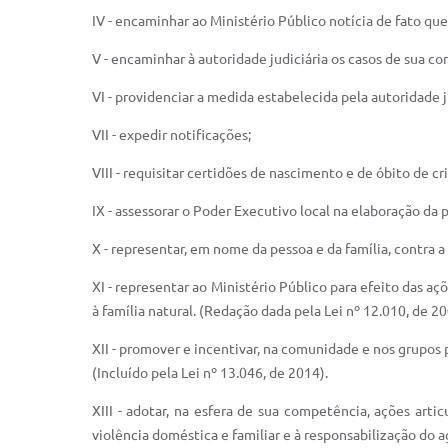
IV - encaminhar ao Ministério Público notícia de fato que
V - encaminhar à autoridade judiciária os casos de sua c
VI - providenciar a medida estabelecida pela autoridade jud
VII - expedir notificações;
VIII - requisitar certidões de nascimento e de óbito de 
IX - assessorar o Poder Executivo local na elaboração da
X - representar, em nome da pessoa e da família, contra a v
XI - representar ao Ministério Público para efeito das a
à família natural. (Redação dada pela Lei nº 12.010, de 2
XII - promover e incentivar, na comunidade e nos grupos
(Incluído pela Lei nº 13.046, de 2014).
XIII - adotar, na esfera de sua competência, ações arti
violência doméstica e familiar e à responsabilização do ag