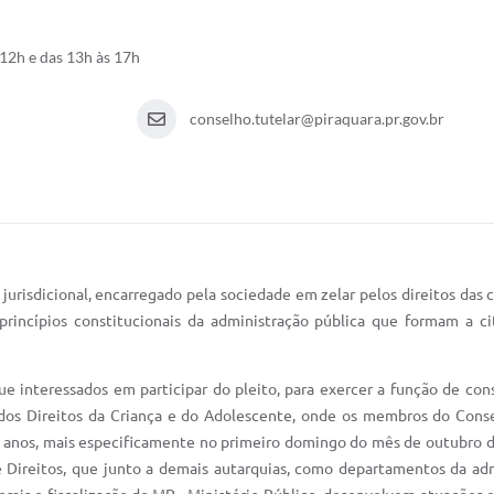
12h e das 13h às 17h
conselho.tutelar@piraquara.pr.gov.br
risdicional, encarregado pela sociedade em zelar pelos direitos das cr
rincípios constitucionais da administração pública que formam a ci
e interessados em participar do pleito, para exercer a função de con
dos Direitos da Criança e do Adolescente, onde os membros do Conse
anos, mais especificamente no primeiro domingo do mês de outubro do 
de Direitos, que junto a demais autarquias, como departamentos da 