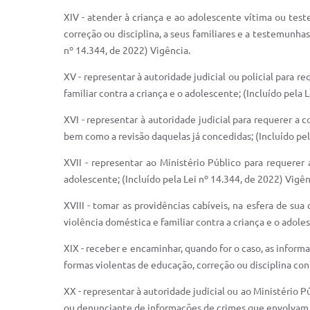
XIV - atender à criança e ao adolescente vítima ou tes
correção ou disciplina, a seus familiares e a testemunh
nº 14.344, de 2022) Vigência.
XV - representar à autoridade judicial ou policial para r
familiar contra a criança e o adolescente; (Incluído pela 
XVI - representar à autoridade judicial para requerer a
bem como a revisão daquelas já concedidas; (Incluído pel
XVII - representar ao Ministério Público para requerer
adolescente; (Incluído pela Lei nº 14.344, de 2022) Vigên
XVIII - tomar as providências cabíveis, na esfera de s
violência doméstica e familiar contra a criança e o adoles
XIX - receber e encaminhar, quando for o caso, as inform
formas violentas de educação, correção ou disciplina cont
XX - representar à autoridade judicial ou ao Ministério 
ou denunciante de informações de crimes que envolvam vio