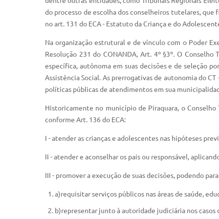
dentre outras entidades, como Tribunais Regionais Eleit
do processo de escolha dos conselheiros tutelares, que 
no art. 131 do ECA - Estatuto da Criança e do Adolescent
Na organização estrutural e de vínculo com o Poder Exe
Resolução 231 do CONANDA, Art. 4º §3º. O Conselho Tut
específica, autônoma em suas decisões e de seleção por
Assistência Social. As prerrogativas de autonomia do CT 
políticas públicas de atendimentos em sua municipalidade
Historicamente no município de Piraquara, o Conselho 
conforme Art. 136 do ECA:
I - atender as crianças e adolescentes nas hipóteses previs
II - atender e aconselhar os pais ou responsável, aplicando 
III - promover a execução de suas decisões, podendo para
a)requisitar serviços públicos nas áreas de saúde, educ
b)representar junto à autoridade judiciária nos casos