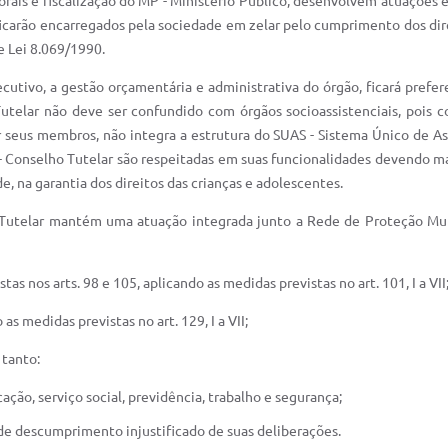
orais e fiscalização do MP - Ministério Público, desenvolvem atuações 
ficarão encarregados pela sociedade em zelar pelo cumprimento dos dir
e Lei 8.069/1990.
cutivo, a gestão orçamentária e administrativa do órgão, ficará pref
elar não deve ser confundido com órgãos socioassistenciais, pois co
 seus membros, não integra a estrutura do SUAS - Sistema Único de Assi
- Conselho Tutelar são respeitadas em suas funcionalidades devendo man
, na garantia dos direitos das crianças e adolescentes.
Tutelar mantém uma atuação integrada junto a Rede de Proteção Muni
tas nos arts. 98 e 105, aplicando as medidas previstas no art. 101, I a VII
as medidas previstas no art. 129, I a VII;
 tanto:
ação, serviço social, previdência, trabalho e segurança;
 de descumprimento injustificado de suas deliberações.