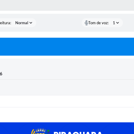
 MÍDIAS
eitura:
Tom de voz:
16