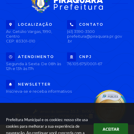
LOCALIZAÇÃO
CONTATO
Av. Getúlio Vargas, 1990,
(41) 3590-3500
Centro
prefeitura@piraquara.pr.gov
CEP: 83301-010
.br
ATENDIMENTO
CNPJ
Segunda à Sexta: De 08h às
76.105.675/0001-67
12h e 13h às 17h
NEWSLETTER
Inscreva-se e receba informativos
Versão do Sistema:
3.5.3 - 19/06/2026
Portal atualizado em:
07/08/2026 15:34
Dados Abertos
Prefeitura Municipal e os cookies: nosso site usa
cookies para melhorar a sua experiência de
ACEITAR
navegação. Ao continuar você concorda com a