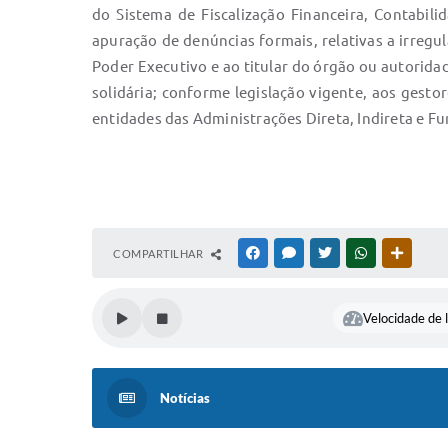
do Sistema de Fiscalização Financeira, Contabi
apuração de denúncias formais, relativas a irregu
Poder Executivo e ao titular do órgão ou autorida
solidária; conforme legislação vigente, aos gesto
entidades das Administrações Direta, Indireta e F
COMPARTILHAR
FACEBOOK
MESSENGER
TWITTER
WHATSAPP
OUTRAS
Velocidade de l
Notícias