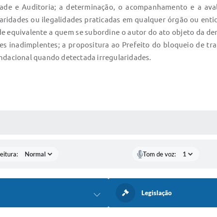
lidade e Auditoria; a determinação, o acompanhamento e a ava
laridades ou ilegalidades praticadas em qualquer órgão ou enti
de equivalente a quem se subordine o autor do ato objeto da den
res inadimplentes; a propositura ao Prefeito do bloqueio de t
undacional quando detectada irregularidades.
 MÍDIAS
eitura:
Tom de voz:
Legislação