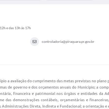
12h e das 13h às 17h
controladoria@piraquara.pr.gov.br
pio a avaliação do cumprimento das metas previstas no plano p
s de governo e dos orçamentos anuais do Município; a comprov
entária, financeira e patrimonial nos órgãos e entidades da A
me das demonstrações contábeis, orçamentárias e financeiras,
as Administrações Direta, Indireta e Fundacional; a orientação