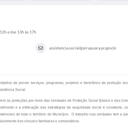
12h e das 13h às 17h
assistencia.social@piraquara.pr.gov.br
objetivo de prover serviços, programas, projetos e benefícios de proteção soc
sistência Social.
em as proteções por meio das Unidades de Proteção Social Básica e das Uni
imento e a efetivação das estratégias de seguridade social é constante, c
stenciais de todo o território do Município. O trabalho nas unidades tem a p
lecimento dos vínculos familiares e comunitários.