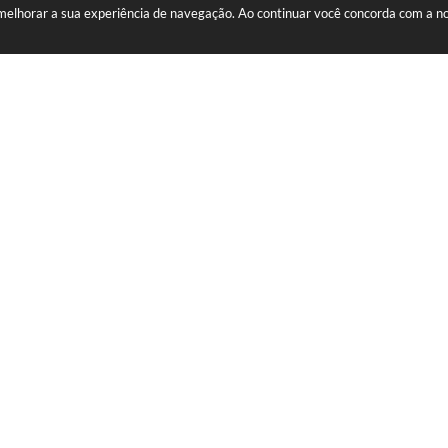
a melhorar a sua experiência de navegação. Ao continuar você concorda com a 
ATENDIMENTO
CNPJ
Segunda à Sexta: De 08h às 12h
76.105.675/0001-
ra.pr.gov.br
e 13h às 17h