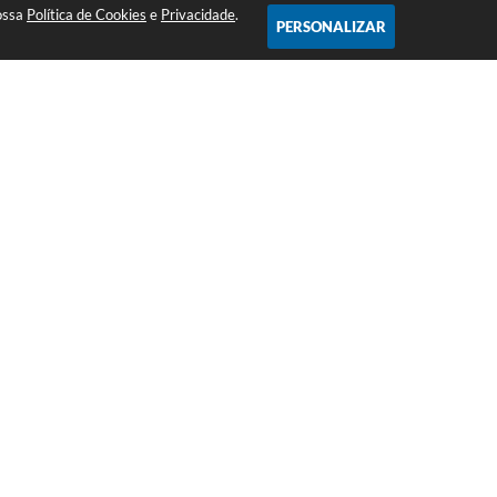
nossa
Política de Cookies
e
Privacidade
.
PERSONALIZAR
NEWSLETTER
67
Inscreva-se e receba
informativos