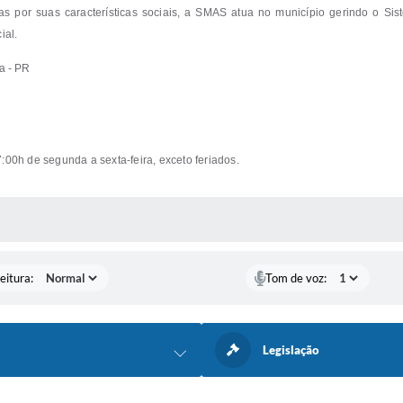
 por suas características sociais, a SMAS atua no município gerindo o Si
ial.
a - PR
:00h de segunda a sexta-feira, exceto feriados.
 MÍDIAS
eitura:
Tom de voz:
Legislação