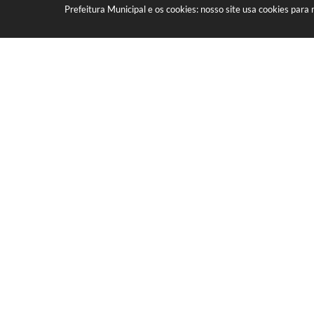
Prefeitura Municipal e os cookies: nosso site usa cookies par
LOCALIZAÇÃO
CONTATO
Av. Getúlio Vargas, 1990, Centro
(41) 3590-3500
CEP: 83301-010
prefeitura@piraqua