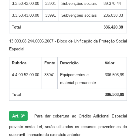
3.3.50.43.00.00
33901
Subvenções sociais
89.370,44
3.3.50.43.00.00
33991
Subvenções sociais
205.038,03
Total
336.420,38
13.003.08.244.0006.2067 - Bloco de Unificação da Proteção Social
Especial
Rubrica
Fonte
Descrição
Valor
4.4.90.52.00.00
33941
Equipamentos e
306.503,99
material permanente
Total
306.503,99
Art. 3º
Para dar cobertura ao Crédito Adicional Especial
previsto nesta Lei, serão utilizados os recursos provenientes do
superávit financeiro do exercício anterior.