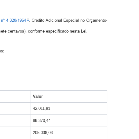
 nº 4.320/1964
, Crédito Adicional Especial no Orçamento-
 sete centavos), conforme especificado nesta Lei.
os:
Valor
42.011,91
89.370,44
205.038,03