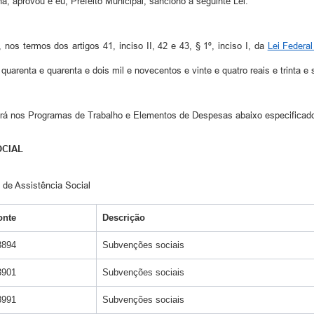
rovou e eu, Prefeito Municipal, sanciono a seguinte Lei:
os termos dos artigos 41, inciso II, 42 e 43, § 1º, inciso I, da
Lei Federal
uarenta e quarenta e dois mil e novecentos e vinte e quatro reais e trinta e
dará nos Programas de Trabalho e Elementos de Despesas abaixo especificad
OCIAL
de Assistência Social
onte
Descrição
3894
Subvenções sociais
3901
Subvenções sociais
3991
Subvenções sociais