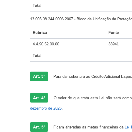
Total
13.003.08.244.0006.2067 - Bloco de Unificação da Proteção
Rubrica
Fonte
4.4.90.52.00.00
33941
Total
Art. 3º
Para dar cobertura ao Crédito Adicional Especia
Art. 4º
O valor de que trata esta Lei não será comp
dezembro de 2025
.
Art. 5º
Ficam alteradas as metas financeiras da
Lei 