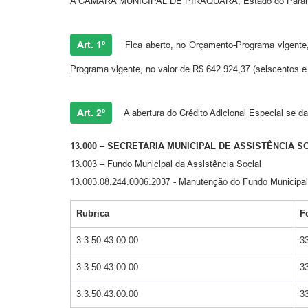
A CÂMARA MUNICIPAL DE PIRAQUARA, Estado do Paraná, ap
Art. 1º
Fica aberto, no Orçamento-Programa vigente, n
Programa vigente, no valor de R$ 642.924,37 (seiscentos e q
Art. 2º
A abertura do Crédito Adicional Especial se 
13.000 – SECRETARIA MUNICIPAL DE ASSISTÊNCIA S
13.003 – Fundo Municipal da Assistência Social
13.003.08.244.0006.2037 - Manutenção do Fundo Municipal 
Rubrica
F
3.3.50.43.00.00
3
3.3.50.43.00.00
3
3.3.50.43.00.00
3