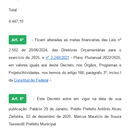
Total
4.447,10
Art. 4º
- Ficam alteradas as metas financeiras das Leis nº
2.502 de 20/06/2024, das Diretrizes Orçamentárias para o
exercício de 2025, e
nº 2.240/2021
- Plano Plurianual 2022/2025,
em valores iguais aos deste Decreto, nos Órgãos, Programas e
Projeto/Atividades, nos termos do artigo 166, parágrafo 3º, inciso I
da
Constituição Federal
.
Art. 5º
- Este Decreto entra em vigor na data de sua
publicação. Palácio 29 de Janeiro, Prédio Prefeito Antônio Alceu
Zielonka, 02 de dezembro de 2025. Marcus Mauricio de Souza
Tesserolli Prefeito Municipal