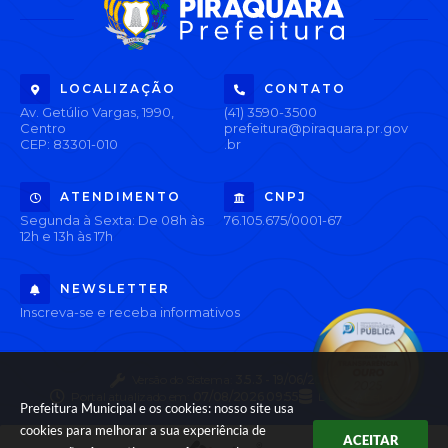
LOCALIZAÇÃO
CONTATO
Av. Getúlio Vargas, 1990,
(41) 3590-3500
Centro
prefeitura@piraquara.pr.gov
CEP: 83301-010
.br
ATENDIMENTO
CNPJ
Segunda à Sexta: De 08h às
76.105.675/0001-67
12h e 13h às 17h
NEWSLETTER
Inscreva-se e receba informativos
Versão do Sistema:
3.5.3 - 19/06/2026
Portal atualizado em:
07/08/2026 09:55
Dados Abertos
Prefeitura Municipal e os cookies: nosso site usa
cookies para melhorar a sua experiência de
ACEITAR