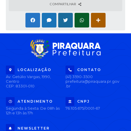
COMPARTILHAR
LOCALIZAÇÃO
CONTATO
Av. Getúlio Vargas, 1990,
(41) 3590-3500
Centro
prefeitura@piraquara.pr.gov
CEP: 83301-010
.br
ATENDIMENTO
CNPJ
Segunda à Sexta: De 08h às
76.105.675/0001-67
12h e 13h às 17h
NEWSLETTER