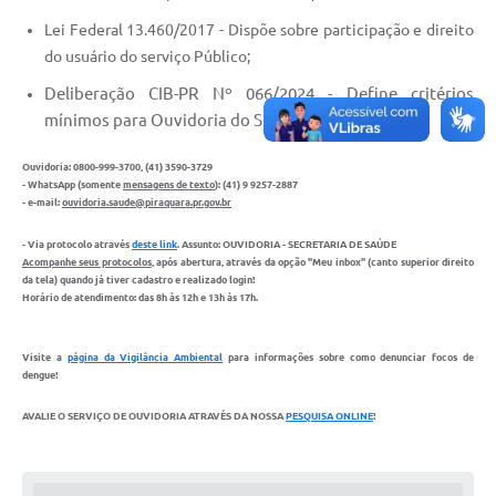
Lei Federal 13.460/2017 - Dispõe sobre participação e direito
do usuário do serviço Público;
Deliberação CIB-PR Nº 066/2024 - Define critérios
mínimos para Ouvidoria do SUS
Ouvidoria:
0800-999-3700, (41) 3590-3729
- WhatsApp (somente
mensagens de texto
): (41) 9 9257-2887
- e-mail:
ouvidoria.saude@piraquara.pr.gov.br
- Via protocolo através
deste link
. Assunto: OUVIDORIA - SECRETARIA DE SAÚDE
Acompanhe seus protocolos
, após abertura, através da opção
"Meu inbox"
(canto superior direito
da tela) quando já tiver cadastro e realizado login!
Horário de atendimento: das 8h às 12h e 13h às 17h.
Visite a
página da Vigilância Ambiental
para informações sobre como denunciar focos de
dengue!
AVALIE O SERVIÇO DE OUVIDORIA ATRAVÉS DA NOSSA
PESQUISA ONLINE
!