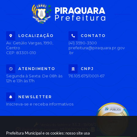
LOCALIZAÇÃO
CONTATO
Av. Getúlio Vargas, 1990,
(41) 3590-3500
Centro
prefeitura@piraquara.pr.gov
CEP: 83301-010
.br
ATENDIMENTO
CNPJ
Segunda à Sexta: De 08h às
76.105.675/0001-67
12h e 13h às 17h
NEWSLETTER
Inscreva-se e receba informativos
Versão do Sistema:
3.5.3 - 19/06/2026
Portal atualizado em:
07/08/2026 15:34
Dados Abertos
Prefeitura Municipal e os cookies: nosso site usa