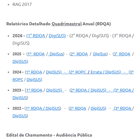
RAG 2017
Relatórios Detalhado
Quadrimestral
Anual (RDQA)
2026 -
(1° RDQA
/
DigiSUS)
- (2° RDQA / DigiSUS) - (3° RDQA /
DigiSUS)
2025 -
(
1º RDQA
/
DigiSus
) - (
2º RDQA
/
DigiSus
) - (
3° RDQA
/
DigiSUS)
2024 -
(
1º RDQA
/
DigiSUS) -
(
2º RQPC
/
Errata /
DigiSUS) -
(
3º
RQPC
/
DigiSUS)
(
2023 -
1º RDQA
/
DigiSUS)
- (
2º RDQA
/ DigiSUS) -
(3º RDQA
/
DigiSUS
)
-
2022 -
(
1º RDQA
/
DigiSUS
) - (
2º RDQA
/
DigiSUS)
(3º RDQA
/
DigiSUS
)
Edital de Chamamento - Audiência Pública