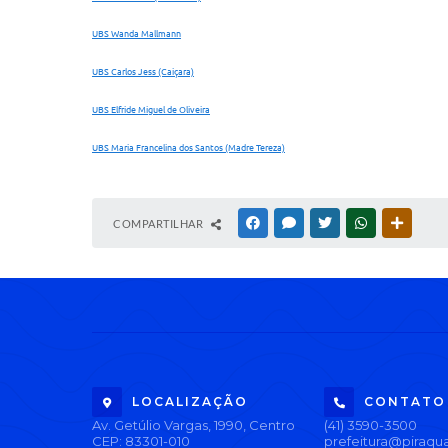
UBS Wanda Mallmann
UBS Carlos Jess (Caiçara)
UBS Elfride Miguel de Oliveira
UBS Maria Francelina dos Santos (Madre Tereza)
COMPARTILHAR
FACEBOOK
MESSENGER
TWITTER
WHATSAPP
OUTRAS
LOCALIZAÇÃO
CONTATO
Av. Getúlio Vargas, 1990, Centro
(41) 3590-3500
CEP: 83301-010
prefeitura@piraqua