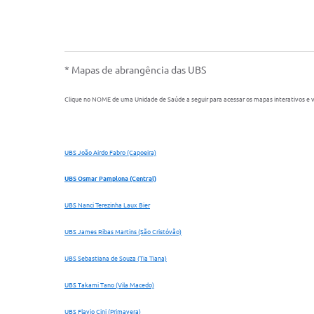
* Mapas de abrangência das UBS
Clique no NOME de uma Unidade de Saúde a seguir para acessar os mapas interativos e vi
UBS João Airdo Fabro (Capoeira)
UBS Osmar Pamplona (Central)
UBS Nanci Terezinha Laux Bier
UBS James Ribas Martins (São Cristóvão)
UBS Sebastiana de Souza (Tia Tiana)
UBS Takami Tano (Vila Macedo)
UBS Flavio Cini (Primavera)