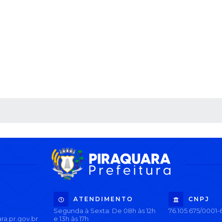
 MÍDIAS
ATENDIMENTO
CNPJ
Segunda à Sexta: De 08h às 12h
76.105.675/0001-
ra.pr.gov.br
e 13h às 17h