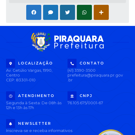
LOCALIZAÇÃO
CONTATO
Av. Getúlio Vargas, 1990,
(41) 3590-3500
Centro
prefeitura@piraquara.pr.gov
CEP: 83301-010
.br
ATENDIMENTO
CNPJ
Segunda à Sexta: De 08h às
76.105.675/0001-67
12h e 13h às 17h
NEWSLETTER
Inscreva-se e receba informativos